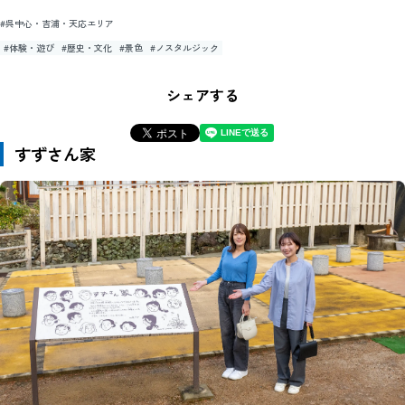
#呉中心・吉浦・天応エリア
#体験・遊び
#歴史・文化
#景色
#ノスタルジック
シェアする
すずさん家