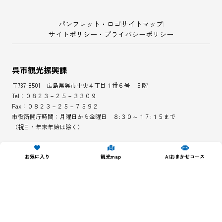
パンフレット・ロゴ
サイトマップ
サイトポリシー・プライバシーポリシー
呉市観光振興課
〒737-8501 広島県呉市中央４丁目１番６号 ５階
Tel：０８２３－２５－３３０９
Fax：０８２３－２５－７５９２
市役所開庁時間：月曜日から金曜日 ８:３０～１７:１５まで
（祝日・年末年始は除く）
一般社団法人ツーリズムＫＵＲＥ
お気に入り
観光map
AIおまかせコース
〒737-0051 広島県呉市中央４丁目１番６号 ９階
Tel：０８２３－２７－５０９０
Fax：０８２３－２７－５０９１
お問い合わせ受付時間：月曜日から金曜日 ８:３０～１７:１５まで
（祝日・年末年始は除く）