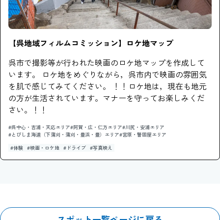
【呉地域フィルムコミッション】ロケ地マップ
呉市で撮影等が行われた映画のロケ地マップを作成して
います。 ロケ地をめぐりながら，呉市内で映画の雰囲気
を肌で感じてみてください。 ！！ロケ地は，現在も地元
の方が生活されています。マナーを守ってお楽しみくだ
さい。！！
#呉中心・吉浦・天応エリア
#阿賀・広・仁方エリア
#川尻・安浦エリア
#とびしま海道（下蒲刈・蒲刈・豊浜・豊）エリア
#宮原・警固屋エリア
#体験
#映画・ロケ地
#ドライブ
#写真映え
スポット一覧ページに戻る