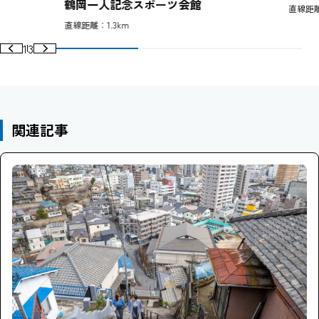
鶴岡一人記念スポーツ会館
直線距離
直線距離：1.3km
1
3
関連記事