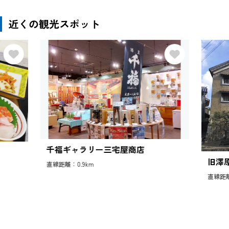
近くの観光スポット
千福ギャラリー三宅屋商店
旧澤
直線距離：0.9km
直線距離