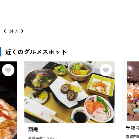
2
12
近くのグルメスポット
千福
翔庵
直線距離
直線距離：0.7km