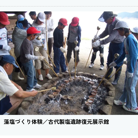
藻塩づくり体験／古代製塩遺跡復元展示館