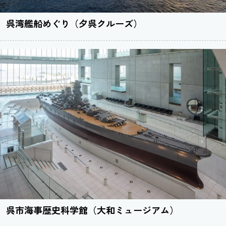
呉湾艦船めぐり（夕呉クルーズ）
呉市海事歴史科学館（大和ミュージアム）