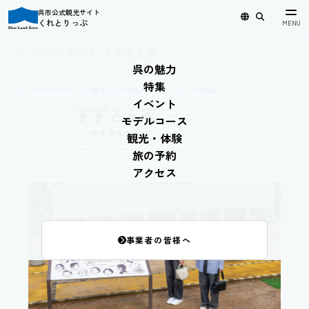
呉市公式観光サイト
くれとりっぷ
日本語
English
简体中文
繁體中文
한국어
トップ
›
スポット
›
すずさん家
呉の魅力
特集
主人公のすずさんが暮らした家のモデルとなった場所
イベント
すずさん家
モデルコース
すずさんがた
観光・体験
旅の予約
アクセス
事業者の皆様へ