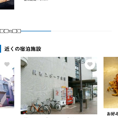
1
3
近くの宿泊施設
お好