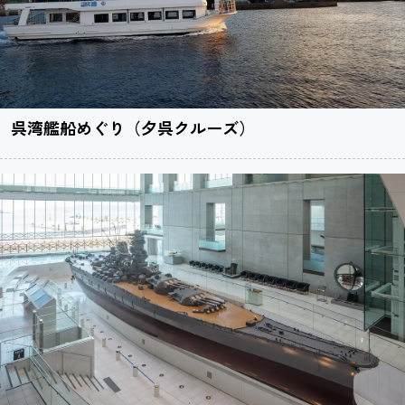
呉湾艦船めぐり（夕呉クルーズ）