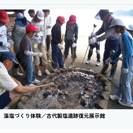
藻塩づくり体験／古代製塩遺跡復元展示館