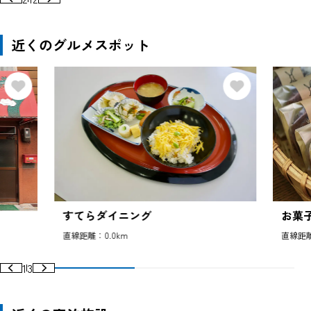
近くのグルメスポット
すてらダイニング
お菓子
直線距離：0.0km
直線距離
1
3