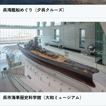
呉湾艦船めぐり（夕呉クルーズ）
呉市海事歴史科学館（大和ミュージアム）