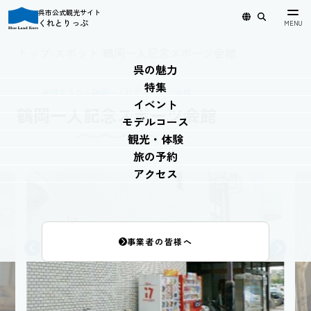
呉市公式観光サイト
くれとりっぷ
日本語
English
简体中文
繁體中文
한국어
トップ
›
スポット
›
鶴岡一人記念スポーツ会館
呉の魅力
特集
合宿するなら鶴岡一人記念スポーツ会館
イベント
鶴岡一人記念スポーツ会館
モデルコース
観光・体験
旅の予約
アクセス
事業者の皆様へ