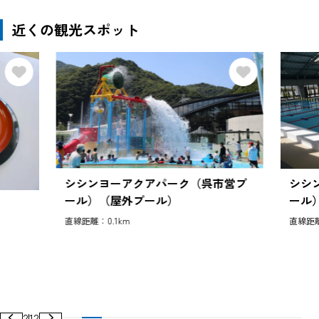
近くの観光スポット
シシンヨーアクアパーク（呉市営プ
シシ
ール）（屋外プール）
ール
直線距離：0.1km
直線距離
2
12