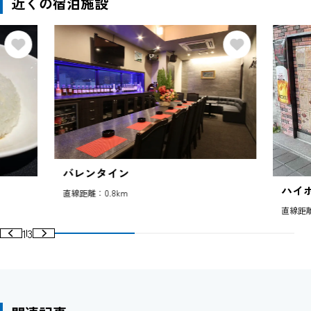
近くの宿泊施設
バレンタイン
ハイ
直線距離：0.8km
直線距離
1
3