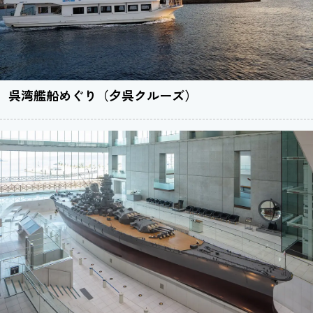
呉湾艦船めぐり（夕呉クルーズ）