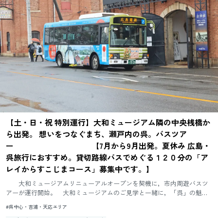
【土・日・祝 特別運行】大和ミュージアム隣の中央桟橋か
ら出発。 想いをつなぐまち、瀬戸内の呉。バスツア
ー 【7月から9月出発。夏休み 広島・
呉旅行におすすめ。貸切路線バスでめぐる１２０分の「ア
レイからすこじまコース」募集中です。】
大和ミュージアムリニューアルオープンを契機に，市内周遊バスツ
アーが運行開始。 大和ミュージアムのご見学と一緒に，「呉」の魅力
に触れるバスツアーにご参加しませんか。 ※ボンネットバスで運行
#呉中心・吉浦・天応エリア
す...