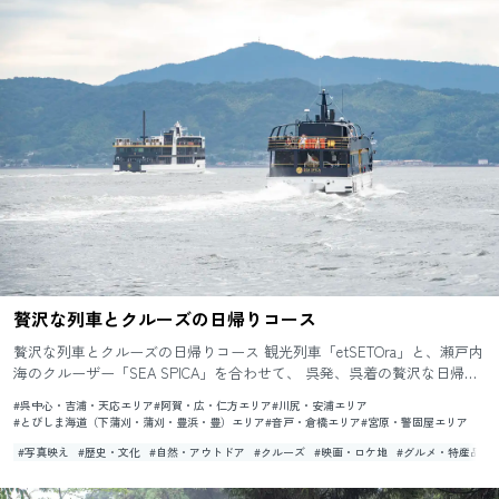
贅沢な列車とクルーズの日帰りコース
贅沢な列車とクルーズの日帰りコース 観光列車「etSETOra」と、瀬戸内
海のクルーザー「SEA SPICA」を合わせて、 呉発、呉着の贅沢な日帰り
旅を楽しめる！ etSETOra 今回は、...
#呉中心・吉浦・天応エリア
#阿賀・広・仁方エリア
#川尻・安浦エリア
#とびしま海道（下蒲刈・蒲刈・豊浜・豊）エリア
#音戸・倉橋エリア
#宮原・警固屋エリア
#写真映え
#歴史・文化
#自然・アウトドア
#クルーズ
#映画・ロケ地
#グルメ・特産品