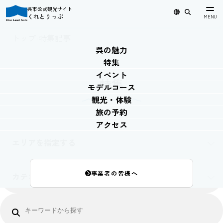
呉市公式観光サイト
くれとりっぷ
日本語
English
简体中文
繁體中文
한국어
トップ
›
特集記事
呉の魅力
特集
イベント
特集
モデルコース
観光・体験
旅の予約
アクセス
エリアを指定する
事業者の皆様へ
カテゴリーを指定する