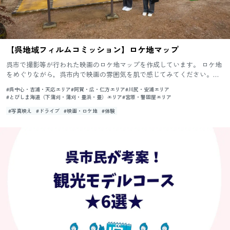
【呉地域フィルムコミッション】ロケ地マップ
呉市で撮影等が行われた映画のロケ地マップを作成しています。 ロケ地
をめぐりながら，呉市内で映画の雰囲気を肌で感じてみてください。
！！ロケ地は，現在も地元の方が生活されています。マナーを守って
#呉中心・吉浦・天応エリア
#阿賀・広・仁方エリア
#川尻・安浦エリア
お...
#とびしま海道（下蒲刈・蒲刈・豊浜・豊）エリア
#宮原・警固屋エリア
#写真映え
#ドライブ
#映画・ロケ地
#体験