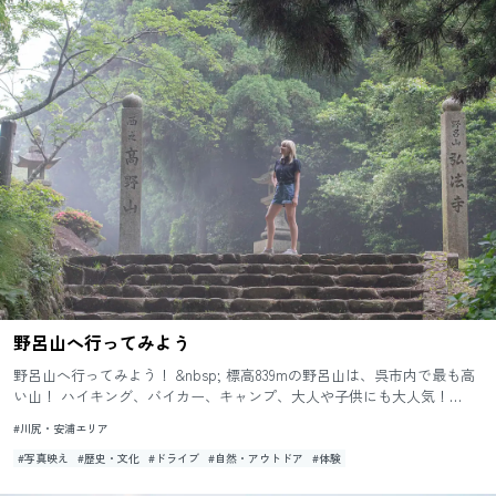
野呂山へ行ってみよう
野呂山へ行ってみよう！ &nbsp; 標高839mの野呂山は、呉市内で最も高
い山！ ハイキング、バイカー、キャンプ、大人や子供にも大人気！
&nbsp; &n...
#川尻・安浦エリア
#写真映え
#歴史・文化
#ドライブ
#自然・アウトドア
#体験