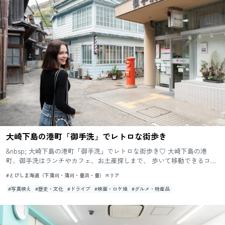
大崎下島の港町「御手洗」でレトロな街歩き
&nbsp; 大崎下島の港町「御手洗」でレトロな街歩き♡ 大崎下島の港
町、御手洗はランチやカフェ、お土産探しまで、 歩いて移動できるコン
パクトさが魅力。 昔懐かしい風景を眺めな...
#とびしま海道（下蒲刈・蒲刈・豊浜・豊）エリア
#写真映え
#歴史・文化
#ドライブ
#映画・ロケ地
#グルメ・特産品