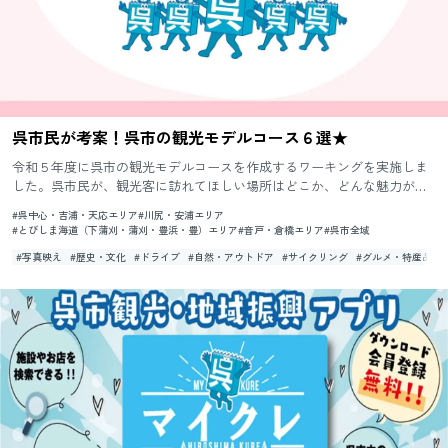
呉市民が考案！呉市の観光モデルコース６選★
令和５年度に呉市の観光モデルコースを作成するワーキングを実施しま
した。呉市民が、観光客に訪れてほしい場所はどこか、どんな魅力があ
るか、どうやって行くと良いかなどをグループに分かれて考え、６つの
#呉中心・吉浦・天応エリア
#川尻・安浦エリア
モ...
#とびしま海道（下蒲刈・蒲刈・豊浜・豊）エリア
#音戸・倉橋エリア
#呉市全域
#写真映え
#歴史・文化
#ドライブ
#自然・アウトドア
#サイクリング
#グルメ・特産品