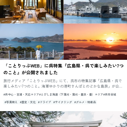
「ことりっぷWEB」に呉特集『広島県・呉で楽しみたい7つ
のこと』が公開されました
旅行メディア「ことりっぷWEB」にて、呉市の特集記事「広島県・呉で
楽しみたい7つのこと。海軍ゆかりの港町さんぽとのどかな島旅」が公開
されました。 記事では、大和ミュージアムやてつのくじら館、入船...
#呉中心・吉浦・天応エリア
#とびしま海道（下蒲刈・蒲刈・豊浜・豊）エリア
#呉市全域
#写真映え
#歴史・文化
#ドライブ
#サイクリング
#グルメ・特産品