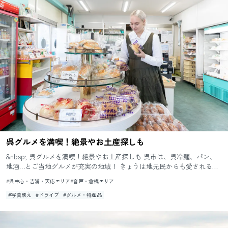
呉グルメを満喫！絶景やお土産探しも
&nbsp; 呉グルメを満喫！絶景やお土産探しも 呉市は、呉冷麺、パン、
地酒…とご当地グルメが充実の地域！ きょうは地元民からも愛される、
グルメな店をピックアップして訪問します...
#呉中心・吉浦・天応エリア
#音戸・倉橋エリア
#写真映え
#ドライブ
#グルメ・特産品