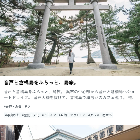
音戸と倉橋島をふらっと、島旅。
音戸と倉橋島をふらっと、島旅。 呉市の中心部から音戸と倉橋島へショ
ートドライブ。 音戸大橋を抜けて、倉橋島で海沿いのカフェ巡り。 桂浜
を散歩したら、癒しの温泉へ。 心も体も溶きほぐしてくれる、...
#音戸・倉橋エリア
#写真映え
#歴史・文化
#ドライブ
#自然・アウトドア
#グルメ・特産品