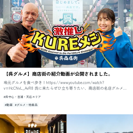
【呉グルメ】商店街の紹介動画が公開されました。
地元グルメを食べ歩き！https://www.youtube.com/watch?
v=HcCNvL_AvR8 呉に来たらぜひ立ち寄りたい、商店街の名店グルメを
紹介します。くれ観光特使・鷹林勲氏（...
#呉中心・吉浦・天応エリア
#動画
#グルメ・特産品