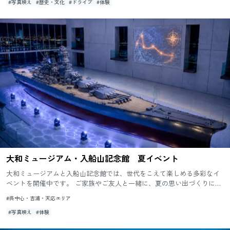
#写真映え
#歴史・文化
#ドライブ
#体験
大和ミュージアム・入船山記念館 夏イベント
大和ミュージアムと入船山記念館では、世代をこえて楽しめる多彩なイ
ベントを開催中です。 ご家族やご友人と一緒に、夏の思い出づくりにぜ
ひお越しください。
#呉中心・吉浦・天応エリア
#写真映え
#体験