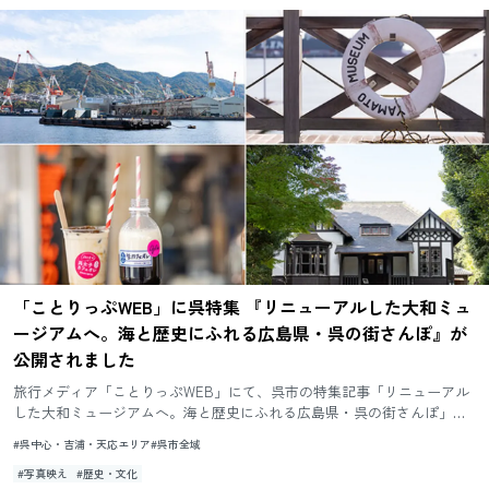
「ことりっぷWEB」に呉特集 『リニューアルした大和ミュ
ージアムへ。海と歴史にふれる広島県・呉の街さんぽ』が
公開されました
旅行メディア「ことりっぷWEB」にて、呉市の特集記事「リニューアル
した大和ミュージアムへ。海と歴史にふれる広島県・呉の街さんぽ」が
公開されました。 記事では、大和ミュージアムのほかにも、入船山記...
#呉中心・吉浦・天応エリア
#呉市全域
#写真映え
#歴史・文化