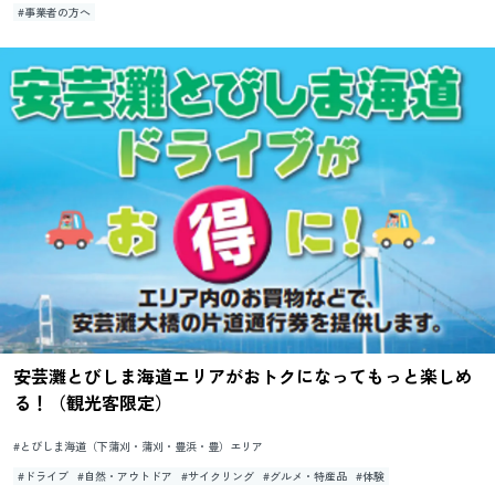
#事業者の方へ
安芸灘とびしま海道エリアがおトクになってもっと楽しめ
る！（観光客限定）
#とびしま海道（下蒲刈・蒲刈・豊浜・豊）エリア
#ドライブ
#自然・アウトドア
#サイクリング
#グルメ・特産品
#体験