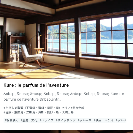
Kure : le parfum de l’aventure
&nbsp; &nbsp; &nbsp; &nbsp; &nbsp; &nbsp; &nbsp; &nbsp; Kure : le
parfum de l’aventure &nbsp;entr...
#とびしま海道（下蒲刈・蒲刈・豊浜・豊）エリア
#呉市全域
#竹原・東広島・江田島・海田・熊野・坂・大崎上島
#写真映え
#歴史・文化
#ドライブ
#サイクリング
#クルーズ
#映画・ロケ地
#グルメ・特