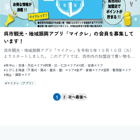
呉市観光・地域振興アプリ「マイクレ」の会員を募集して
います！
呉市観光・地域振興アプリ「マイクレ」を令和５年１０月１０日（火）
よりスタートしました。 このアプリでは、呉市内の加盟店で買い物をす
ることでポイントを貯めることができ、貯まったポイントを加盟店で
#呉中心・吉浦・天応エリア
#阿賀・広・仁方エリア
#川尻・安浦エリア
使...
#とびしま海道（下蒲刈・蒲刈・豊浜・豊）エリア
#音戸・倉橋エリア
#宮原・警固屋エリア
#焼山・郷原エリア
#マイクレ（アプリ）
1
2
次へ
最後へ