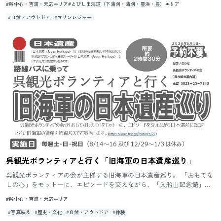
#呉中心・吉浦・天応エリア
#とびしま海道（下蒲刈・蒲刈・豊浜・豊）エリア
#自然・アウトドア
#マリンレジャー
呉観光ボランティアと行く「旧海軍の日本遺産巡り」
呉観光ボランティアの会が主催する旧海軍の日本遺産巡り。 「おもてな
しの心」をモットーに、エピソードを交えながら、「入船山記念館」
「歴史の見える丘」「アレイからすこじま」などを路線バスでご案内し
#呉中心・吉浦・天応エリア
ま...
#写真映え
#歴史・文化
#自然・アウトドア
#体験