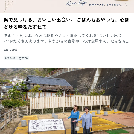
呉で見つける、おいしい出会い。 ごはんもおやつも、心ほ
どける味をたずねて
港まち・呉には、心とお腹をやさしく満たしてくれる“おいしい出会
い”がたくさんあります。昔ながらの食堂や町の洋食屋さん、地元ならで
はの味を楽しめる食事処。おやつには、昔から親しまれてきた和菓子
#呉市全域
や、...
#グルメ・特産品