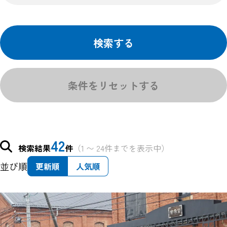
検索する
条件をリセットする
42
検索結果
件
（1 〜 24件までを表示中）
並び順
更新順
人気順