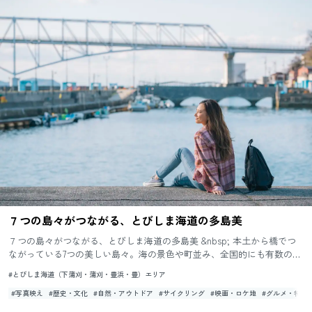
７つの島々がつながる、とびしま海道の多島美
７つの島々がつながる、とびしま海道の多島美 &nbsp; 本土から橋でつ
ながっている7つの美しい島々。海の景色や町並み、全国的にも有数の美
味しい柑橘が魅力たっぷりのとびしま海道。ドライブやサイ...
#とびしま海道（下蒲刈・蒲刈・豊浜・豊）エリア
#写真映え
#歴史・文化
#自然・アウトドア
#サイクリング
#映画・ロケ地
#グルメ・特産