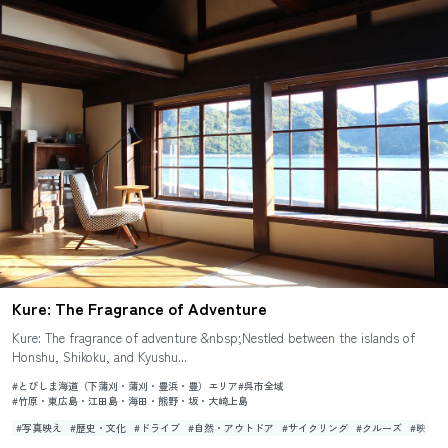
Kure: The Fragrance of Adventure
Kure: The fragrance of adventure &nbsp;Nestled between the islands of
Honshu, Shikoku, and Kyushu...
#とびしま海道（下蒲刈・蒲刈・豊浜・豊）エリア
#呉市全域
#竹原・東広島・江田島・海田・熊野・坂・大崎上島
#写真映え
#歴史・文化
#ドライブ
#自然・アウトドア
#サイクリング
#クルーズ
#映画・