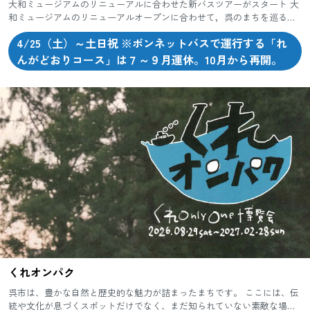
大和ミュージアムのリニューアルに合わせた新バスツアーがスタート 大
和ミュージアムのリニューアルオープンに合わせて，呉のまちを巡る新
しいバスツアーが始まります。出発は，大和ミュージアム隣の呉中央
4/25（土）～土日祝 ※ボンネットバスで運行する「れ
桟...
んがどおりコース」は７～９月運休。10月から再開。
くれオンパク
呉市は、豊かな自然と歴史的な魅力が詰まったまちです。 ここには、伝
統や文化が息づくスポットだけでなく、まだ知られていない素敵な場所