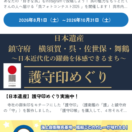
あなたの「好きな呉」をInstagramで投稿しよう！ 呉の魅力をもっとたく
さんの人へ届ける「呉フォトコンテスト2026 」を開催します！ 呉市内で
撮影した、とっておきの一枚をInstagram...
2026年8月1日（土）～2026年10月31日（土）
【日本遺産】護守印めぐり実施中！
寺社の御朱印をモチーフにした「護守印」（護衛艦の「護」と鎮守府
の「守」）を製作しました。 「護守印帳」を購入して、４市それぞれ
の指定窓口を訪れると日本遺産の構成文化財をデザインした「護守
印」...