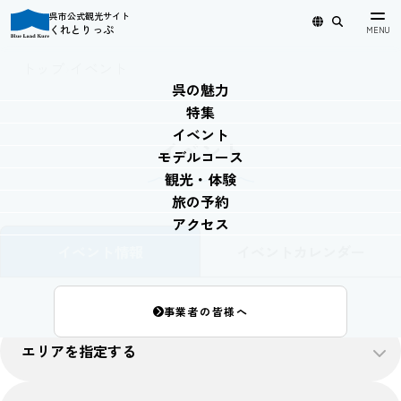
呉市公式観光サイト
くれとりっぷ
日本語
English
简体中文
繁體中文
한국어
トップ
›
イベント
呉の魅力
特集
イベント
イベント
モデルコース
観光・体験
旅の予約
アクセス
イベント情報
イベントカレンダー
事業者の皆様へ
エリアを指定する