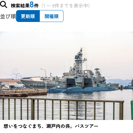
8
検索結果
件
（1 〜 8件までを表示中）
並び順
更新順
開催順
想いをつなぐまち、瀬戸内の呉。バスツアー