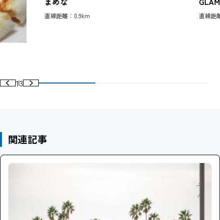
まめな
GLA
直線距離：0.9km
直線距離
1
3
関連記事