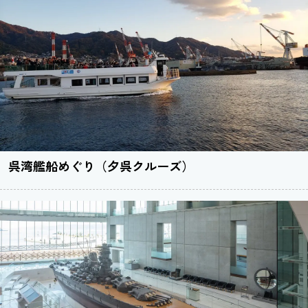
呉湾艦船めぐり（夕呉クルーズ）