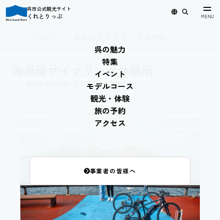
呉市公式観光サイト
くれとりっぷ
日本語
English
简体中文
繁體中文
한국어
トップ
›
スポット
›
海岸線サイクリング休憩所
呉の魅力
特集
海岸線サイクリング休憩所
イベント
かいがんせんさいくりんぐきゅうけいじょ
モデルコース
観光・体験
旅の予約
アクセス
事業者の皆様へ