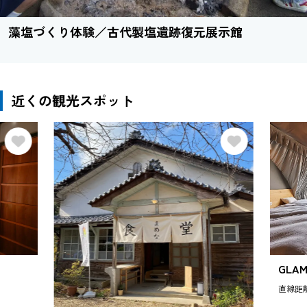
藻塩づくり体験／古代製塩遺跡復元展示館
近くの観光スポット
GLA
直線距離