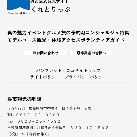
呉市公式観光サイト
くれとりっぷ
呉の魅力
イベント
グルメ
旅の予約
AIコンシェルジュ
特集
モデルコース
観光・体験
アクセス
ボランティアガイド
お問い合わせ
事業者の皆様へ
パンフレット・ロゴ
サイトマップ
サイトポリシー・プライバシーポリシー
呉市観光振興課
〒737-8501 広島県呉市中央４丁目１番６号 ５階
Tel：０８２３－２５－３３０９
Fax：０８２３－２５－７５９２
市役所開庁時間：月曜日から金曜日 ８:３０～１７:１５まで
（祝日・年末年始は除く）