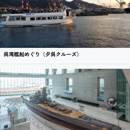
呉湾艦船めぐり（夕呉クルーズ）