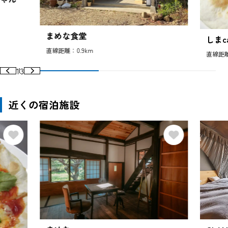
まめな食堂
しまc
直線距離：0.9km
直線距離
1
3
近くの宿泊施設