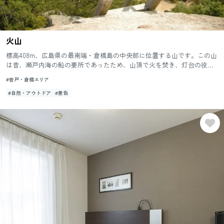
火山
標高408m、広島県の最南端・倉橋島の中央部に位置する山です。この山
は昔、瀬戸内海の船の要所であったため、山頂で火を焚き、灯台の役目
を果たしていたため「火山(ひやま)」と呼ばれています。頂上には...
#音戸・倉橋エリア
#自然・アウトドア
#景色