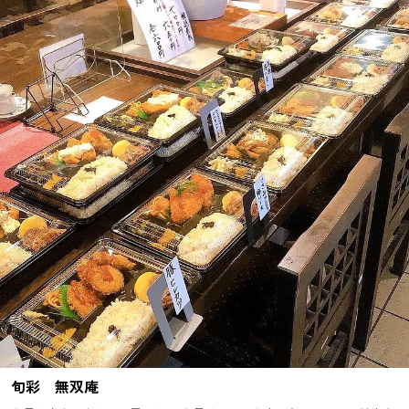
旬彩 無双庵