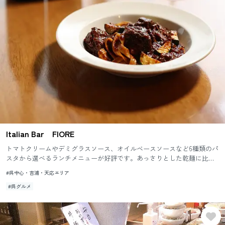
Italian Bar FIORE
トマトクリームやデミグラスソース、オイルベースソースなど6種類のパ
スタから選べるランチメニューが好評です。あっさりとした乾麺に比べ
て、麺本来の味わいともっちりとした食感が醍醐味の生パスタに虜に
#呉中心・吉浦・天応エリア
な...
#呉グルメ