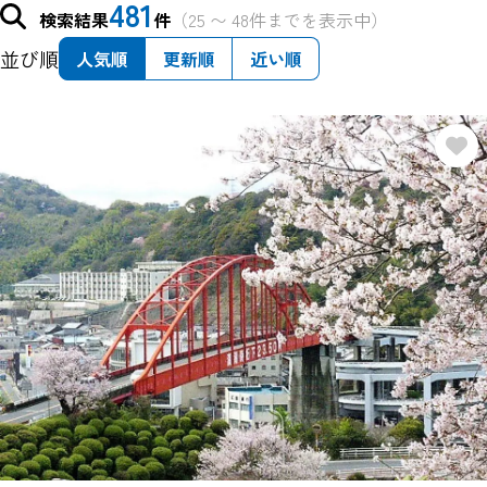
481
検索結果
件
（25 〜 48件までを表示中）
並び順
人気順
更新順
近い順