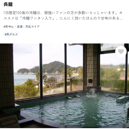
呉龍
1日限定100食の冷麺は、根強いファンの方が多数いらっしゃいます。オ
ススメは「冷麺ワンタン入り」、にんにく効いたほんのり甘味のあるワ
ンタンと鶏ガラ出汁のスープです。
#呉中心・吉浦・天応エリア
#呉グルメ