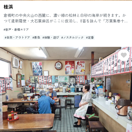
桂浜
倉橋町の中央火山の西麓に、濃い緑の松林と白砂の海岸が続きます。か
つて遣新羅使・大石蓑麻呂がここに仮泊し、8首を詠んで「万葉集巻十
五」に収めたといわれる古くからの景勝地で、歌碑「万葉集遺跡長門島
#音戸・倉橋エリア
之...
#自然・アウトドア
#景色
#体験・遊び
#ノスタルジック
#定番