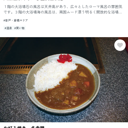
１階の大浴場石の風呂は天井高があり、広々としたローマ風呂の雰囲気
です。３階の大浴場海の風呂は、南国ムード漂う明るく開放的な浴場と
なっています。１階と３階それぞれの大浴場にある露天風呂は、地下1,...
#音戸・倉橋エリア
#温泉
#買い物