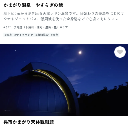
かまがり温泉 やすらぎの館
地下500ｍから湧き出る天然ラドン温泉です。日替わりの薬湯をはじめサ
ウナやジェットバス、低周波を使った全身浴などで心身ともにリフレッ
シュできます。豊富な湯量と目の前に広がる美しい瀬戸内の風景がリ...
#とびしま海道（下蒲刈・蒲刈・豊浜・豊）エリア
#温泉
#サイクリング
#宿泊施設
#景色
呉市かまがり天体観測館