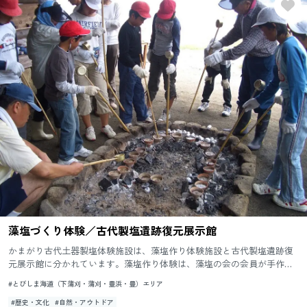
藻塩づくり体験／古代製塩遺跡復元展示館
かまがり古代土器製塩体験施設は、藻塩作り体験施設と古代製塩遺跡復
元展示館に分かれています。藻塩作り体験は、藻塩の会の会員が手作り
した土器とかん水を使って１時間半から２時間かけて作ります。手塩に
#とびしま海道（下蒲刈・蒲刈・豊浜・豊）エリア
か...
#歴史・文化
#自然・アウトドア