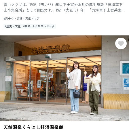
青山クラブは、1903（明治36）年に下士官や水兵の厚生施設「呉海軍下
士卒集合所」として開設され、1921（大正10）年、「呉海軍下士官兵集合
所」と改称。1936（昭和11）年に鉄筋コンクリート...
#呉中心・吉浦・天応エリア
#歴史・文化
#景色
#ノスタルジック
天然温泉くらはし桂浜温泉館