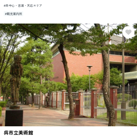
す。​
#呉中心・吉浦・天応エリア
#観光案内所
呉市立美術館