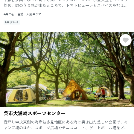
炒め、肉のうま味が出たところで、トマトピューレとスパイスを加えて
つくった海自カレー唯一のドライカレーです。
#呉中心・吉浦・天応エリア
#呉グルメ
呉市大浦崎スポーツセンター
音戸町中央東側の海岸波多見地区にある海に突き出た美しい公園で、キ
ャンプ場のほか、スポーツ広場やテニスコート、ゲートボール場などの
各施設が集まる一大レジャーゾーンです。 体育館：アリーナ36m×2...