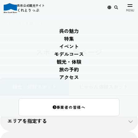
呉市公式観光サイト
くれとりっぷ
日本語
English
简体中文
繁體中文
한국어
トップ
›
スポット
呉の魅力
特集
イベント
スポット一覧ページ
モデルコース
観光・体験
旅の予約
アクセス
観光・体験スポット
じゃらん体験スポット
事業者の皆様へ
エリアを指定する