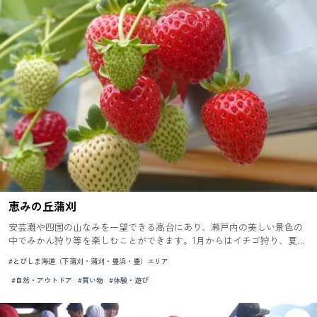
恵みの丘蒲刈
安芸灘や四国の山なみを一望できる高台にあり、瀬戸内の美しい景色の
中でみかん狩り等を楽しむことができます。1月からはイチゴ狩り、夏に
はブルーベリ―狩りも楽しめます。クラフト作りやハーブ石鹸づくり
#とびしま海道（下蒲刈・蒲刈・豊浜・豊）エリア
体...
#自然・アウトドア
#買い物
#体験・遊び