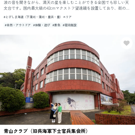
波の音を聞きながら、満天の星を楽しむことができる全国でも珍しい天
文台です。国内最大級の42cmマクストフ望遠鏡を設置しており、街の灯
りに邪魔されることなく、心ゆくまで星空観察が楽しめます。 毎...
#とびしま海道（下蒲刈・蒲刈・豊浜・豊）エリア
#自然・アウトドア
#体験・遊び
#景色
#宿泊施設
青山クラブ（旧呉海軍下士官兵集会所）