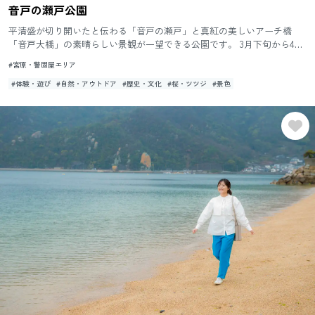
音戸の瀬戸公園
平清盛が切り開いたと伝わる「音戸の瀬戸」と真紅の美しいアーチ橋
「音戸大橋」の素晴らしい景観が一望できる公園です。 3月下旬から4月
上旬にかけて約2,300本の桜が、また4月下旬から5月上旬にか...
#宮原・警固屋エリア
#体験・遊び
#自然・アウトドア
#歴史・文化
#桜・ツツジ
#景色