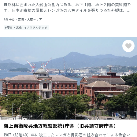
自然林に囲まれた入船山公園内にある、地下１階、地上２階の美術館で
す。日本瓦寄棟の屋根とレンガ色の六角タイルを張りつめた外観は、周
囲の緑と見事に調和しています。館内にはブールデルの弓をひくヘラク
#呉中心・吉浦・天応エリア
レ...
#歴史・文化
#ノスタルジック
海上自衛隊呉地方総監部第1庁舎（旧呉鎮守府庁舎）
1907（明治40）年に竣工したレンガと御影石の組み合わせによる色合い