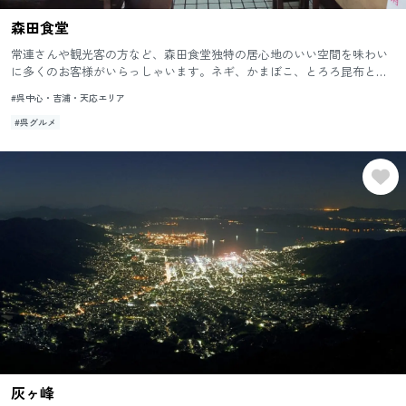
森田食堂
常連さんや観光客の方など、森田食堂独特の居心地のいい空間を味わい
に多くのお客様がいらっしゃいます。ネギ、かまぼこ、とろろ昆布とシ
ンプルな具材の「うどん」はオススメのひとつです。忙しい時でもさっ
#呉中心・吉浦・天応エリア
と...
#呉グルメ
灰ヶ峰