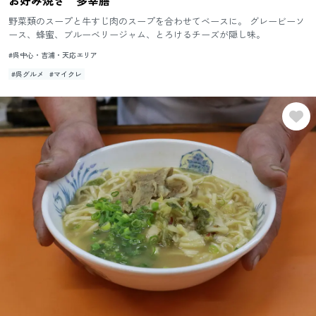
お好み焼き 多幸膳
野菜類のスープと牛すじ肉のスープを合わせてベースに。 グレービーソ
ース、蜂蜜、ブルーベリージャム、とろけるチーズが隠し味。
#呉中心・吉浦・天応エリア
#呉グルメ
#マイクレ