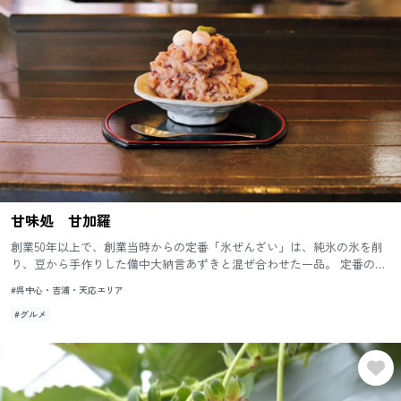
甘味処 甘加羅
創業50年以上で、創業当時からの定番「氷ぜんざい」は、純氷の氷を削
り、豆から手作りした備中大納言あずきと混ぜ合わせた一品。 定番の人
気メニュー「かつ丼」や、「揚げ餅うどん」もオススメ。
#呉中心・吉浦・天応エリア
#グルメ