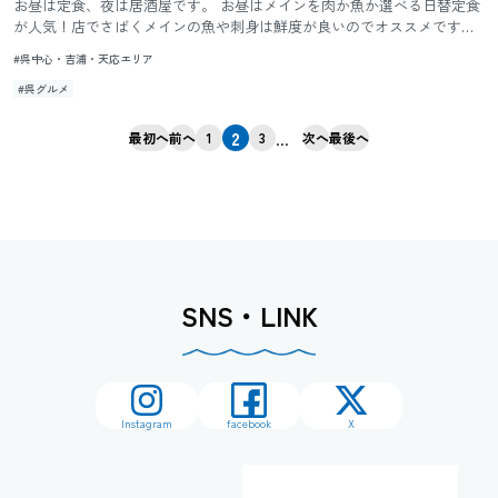
お昼は定食、夜は居酒屋です。 お昼はメインを肉か魚か選べる日替定食
が人気！店でさばくメインの魚や刺身は鮮度が良いのでオススメです。
テイクアウトの弁当は15種類以上！
#呉中心・吉浦・天応エリア
#呉グルメ
2
...
最初へ
前へ
1
3
次へ
最後へ
SNS・LINK
Instagram
facebook
X