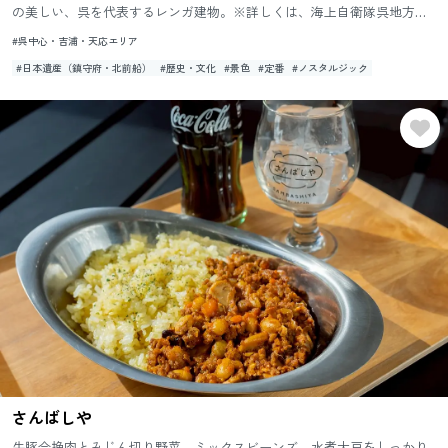
の美しい、呉を代表するレンガ建物。※詳しくは、海上自衛隊呉地方隊
HPをご覧ください。
#呉中心・吉浦・天応エリア
#日本遺産（鎮守府・北前船）
#歴史・文化
#景色
#定番
#ノスタルジック
さんばしや
牛豚合挽肉とみじん切り野菜、ミックスビーンズ、水煮大豆をしっかり