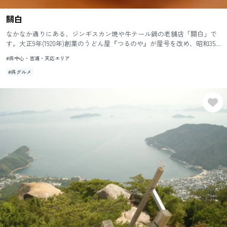
關白
なかなか通りにある、ジンギスカン焼や牛テール鍋の老舗店「關白」で
す。大正9年(1920年)創業のうどん屋『つるのや』が屋号を改め、昭和35
年(1960年)に四ツ道路から現在の本通に移り、開店しま...
#呉中心・吉浦・天応エリア
#呉グルメ