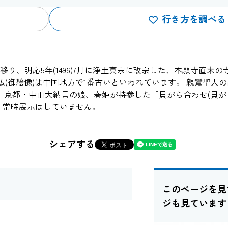
行き方を調べる
、明応5年(1496)7月に浄土真宗に改宗した、本願寺直末の
仏(御絵像)は中国地方で1番古いといわれています。 親鸞聖人
だ、京都・中山大納言の娘、春姫が持参した「貝がら合わせ(貝
、常時展示はしていません。
シェアする
このページを見
ジも見ています