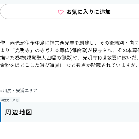
お気に入りに追加
僧 西光が伊予中島に禅宗西光寺を創建し、その後蒲刈・向に移り
より「光明寺」の寺号と本尊仏(御絵像)が授与され、その本尊
描いた巻物(親鸞聖人四幅の御影)や、光明寺10世教雲に嫁い
金粉をほどこした遊び道具)」など数点が所蔵されていますが
#川尻・安浦エリア
#歴史・文化
周辺地図