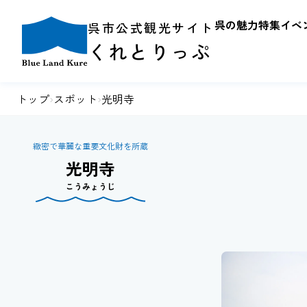
呉の魅力
特集
イベ
呉市公式観光サイト
くれとりっぷ
トップ
›
スポット
›
光明寺
緻密で華麗な重要文化財を所蔵
光明寺
こうみょうじ