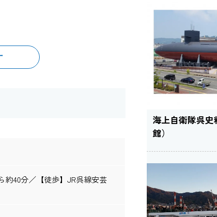
す
海上自衛隊呉史
館）
ら約40分／【徒歩】JR呉線安芸