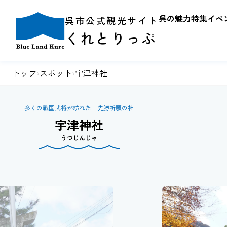
呉の魅力
特集
イベ
呉市公式観光サイト
くれとりっぷ
トップ
›
スポット
›
宇津神社
多くの戦国武将が訪れた 先勝祈願の社
宇津神社
うつじんじゃ