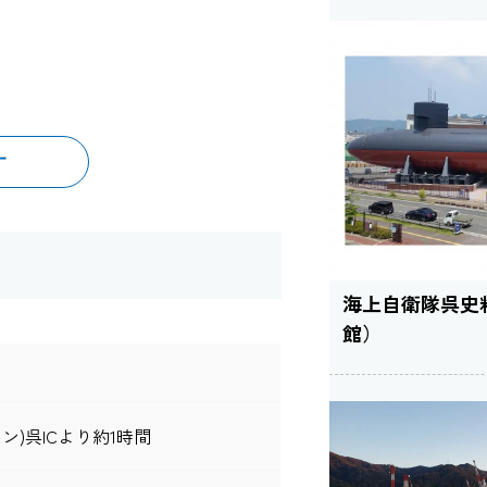
す
海上自衛隊呉史
館）
)呉ICより約1時間