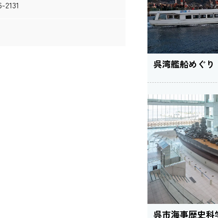
2131
呉湾艦船めぐり
呉市海事歴史科