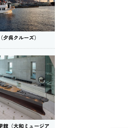
（夕呉クルーズ）
学館（大和ミュージア