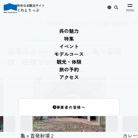
呉市公式観光サイト
くれとりっぷ
日本語
English
简体中文
繁體中文
한국어
トップ
›
イベント
›
呉海自カレー食べ比べ × 亀ケ首探訪 
呉の魅力
特集
日本遺産認定都市「呉」が誇るストーリーツーリズム
イベント
呉海自カレー食べ比べ × 亀ケ首探
モデルコース
訪 日帰りクルーズ
観光・体験
旅の予約
アクセス
事業者の皆様へ
亀ヶ首発射場２
カレー