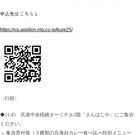
申込先はこちら↓
https://va.apollon.nta.co.jp/kure25/
〈行程〉
◆
11:45
呉港中央桟橋ターミナル2階「さんばしや」にご集合
ください。
→ 集合受付後（３種類の呉海自カレー食べ比べ特別メニュー