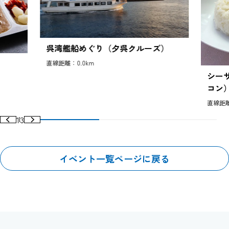
呉湾艦船めぐり（夕呉クルーズ）
直線距離：0.0km
シーサ
コン
直線距離
1
3
イベント一覧ページに戻る