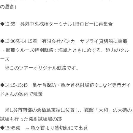
の昼食）
◆
12:55
呉港中央桟橋ターミナル1階ロビーに再集合
◆
13:00発-14:15着
有限会社バンカーサプライ貸切船に乗船
→ 艦船クルーズ特別航路：海風とともにめぐる、迫力のクル
ーズ
※このツアーオリジナル航路です。
◆
14:15-15:45
亀ケ首探訪
・
亀ケ首発射場跡※1.など専門ガイ
ドさんの案内で散策
※1.呉市南部の倉橋島東端に位置し、戦艦「大和」の大砲の
試験も行った発射試験場の跡
◆
15:45発
→ 亀ケ首より貸切船にて出発