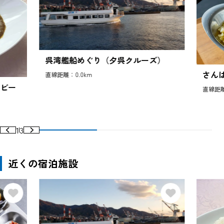
呉湾艦船めぐり（夕呉クルーズ）
さん
直線距離：0.0km
（ビー
直線距離
1
3
近くの宿泊施設