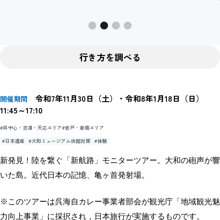
行き方を調べる
令和7年11月30日（土）・令和8年1月18日（日）
開催期間
11:45～17:10
#呉中心・吉浦・天応エリア
#音戸・倉橋エリア
#日本遺産
#大和ミュージアム休館対策
#体験
新発見！陸を繋ぐ「新航路」モニターツアー。大和の砲声が響
いた島。近代日本の記憶、亀ヶ首発射場。
※このツアーは呉海自カレー事業者部会が観光庁「地域観光魅
力向上事業」に採択され，日本旅行が実施するものです。