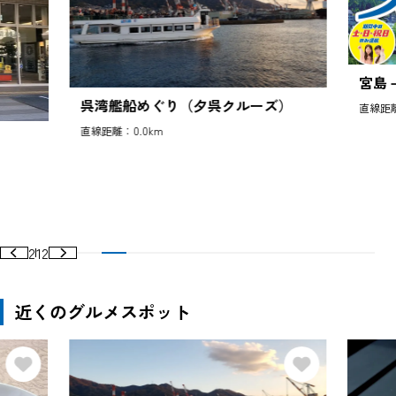
宮島
呉湾艦船めぐり（夕呉クルーズ）
直線距離
直線距離：0.0km
2
12
近くのグルメスポット