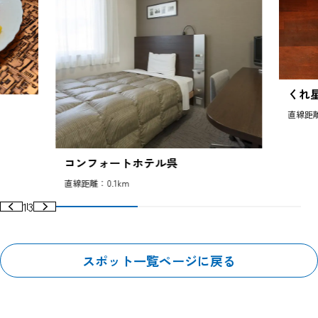
くれ
直線距離
コンフォートホテル呉
直線距離：0.1km
1
3
スポット一覧ページに戻る