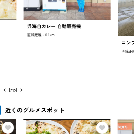
呉海自カレー 自動販売機
直線距離：0.1km
コン
直線距離
2
12
近くのグルメスポット