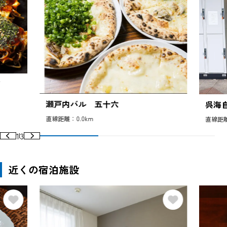
瀬戸内バル 五十六
呉海
直線距離：0.0km
直線距離
1
3
近くの宿泊施設