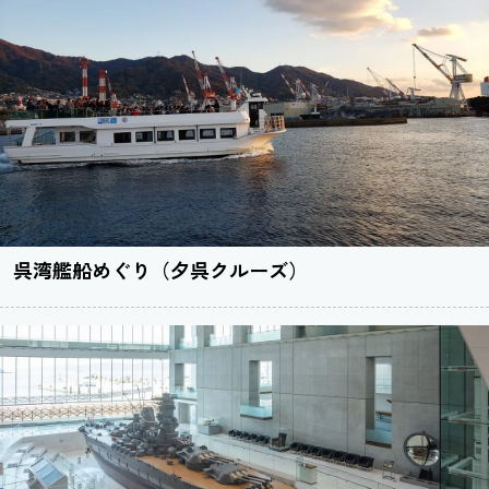
呉湾艦船めぐり（夕呉クルーズ）