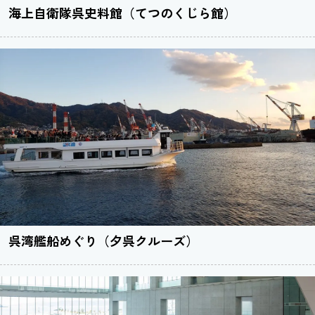
海上自衛隊呉史料館（てつのくじら館）
呉湾艦船めぐり（夕呉クルーズ）