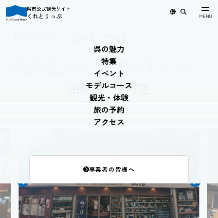
呉市公式観光サイト
くれとりっぷ
日本語
English
简体中文
繁體中文
한국어
トップ
›
スポット
›
山城屋 宝町店
呉の魅力
特集
創業、明治30年。この場所で、変わらず酒屋一筋。酒のある人生は楽し
イベント
い！美味しいお酒のあるライフスタイルを提案します！
山城屋 宝町店
モデルコース
観光・体験
旅の予約
アクセス
事業者の皆様へ