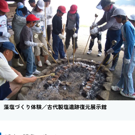
藻塩づくり体験／古代製塩遺跡復元展示館