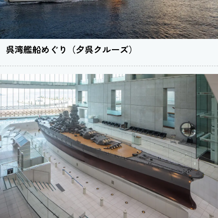
呉湾艦船めぐり（夕呉クルーズ）