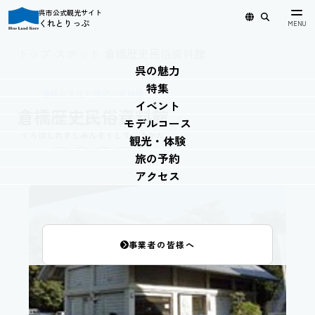
呉市公式観光サイト
くれとりっぷ
日本語
English
简体中文
繁體中文
한국어
トップ
›
スポット
›
倉橋歴史民俗資料館
呉の魅力
特集
倉橋の文化と歴史の資料館
イベント
倉橋歴史民俗資料館
モデルコース
くらはしれきしみんぞくしりょうかん
観光・体験
旅の予約
アクセス
事業者の皆様へ