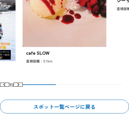
シー
直線距離
cafe SLOW
直線距離：0.1km
1
3
スポット一覧ページに戻る