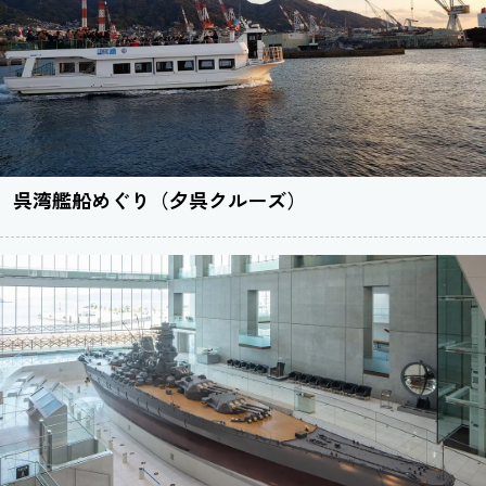
呉湾艦船めぐり（夕呉クルーズ）