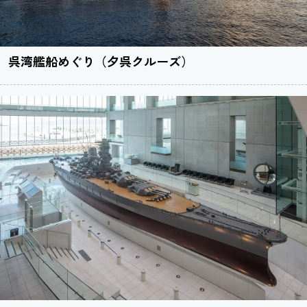
呉湾艦船めぐり（夕呉クルーズ）