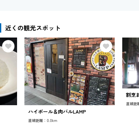
近くの観光スポット
割烹
直線距離
ハイボール＆肉バルLAMP
直線距離：0.0km