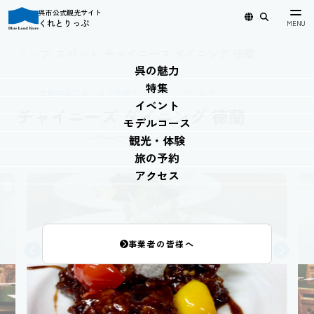
呉市公式観光サイト
くれとりっぷ
日本語
English
简体中文
繁體中文
한국어
トップ
›
スポット
›
チャイニーズ ダイニング 徳蘭
呉の魅力
特集
本格中華に点心まで手作りにこだわっています。
イベント
チャイニーズ ダイニング 徳蘭
モデルコース
観光・体験
旅の予約
アクセス
事業者の皆様へ