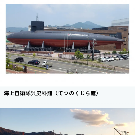
海上自衛隊呉史料館（てつのくじら館）