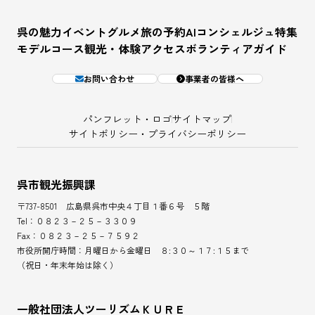
呉の魅力
イベント
グルメ
旅の予約
AIコンシェルジュ
特集
モデルコース
観光・体験
アクセス
ボランティアガイド
お問い合わせ
事業者の皆様へ
パンフレット・ロゴ
サイトマップ
サイトポリシー・プライバシーポリシー
呉市観光振興課
〒737-8501 広島県呉市中央４丁目１番６号 ５階
Tel：０８２３－２５－３３０９
Fax：０８２３－２５－７５９２
市役所開庁時間：月曜日から金曜日 ８:３０～１７:１５まで
（祝日・年末年始は除く）
一般社団法人ツーリズムＫＵＲＥ