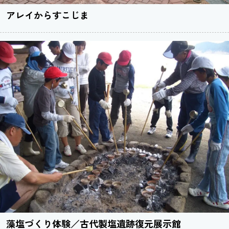
アレイからすこじま
藻塩づくり体験／古代製塩遺跡復元展示館