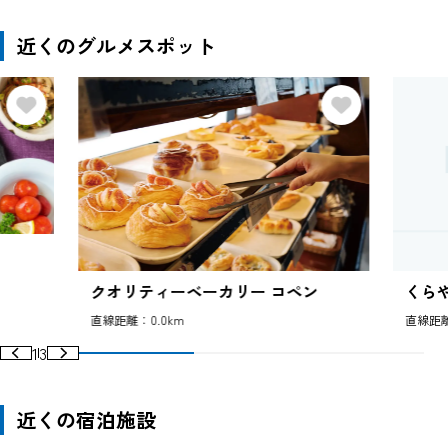
近くのグルメスポット
クオリティーベーカリー コペン
くら
直線距離：0.0km
直線距離
1
3
近くの宿泊施設