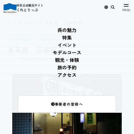
呉市公式観光サイト
くれとりっぷ
日本語
English
简体中文
繁體中文
한국어
トップ
›
スポット
›
まる吉 広本町店
呉の魅力
特集
広の焼き鳥屋は、まる吉で決まり！
イベント
まる吉 広本町店
モデルコース
観光・体験
旅の予約
アクセス
事業者の皆様へ