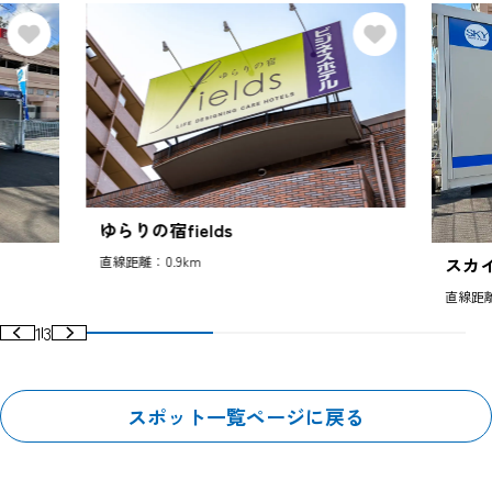
ゆらりの宿fields
スカ
直線距離：0.9km
直線距離
1
3
スポット一覧ページに戻る