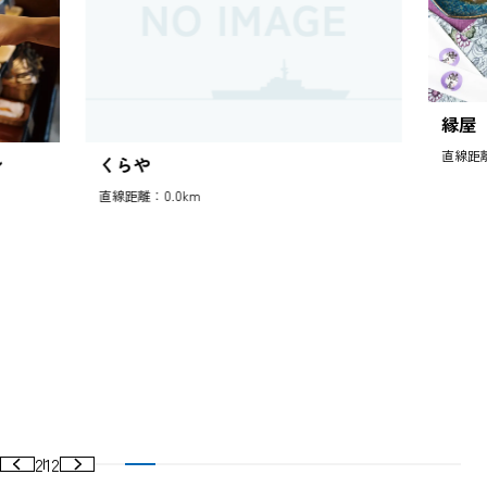
縁屋
直線距離
ン
くらや
直線距離：0.0km
2
12