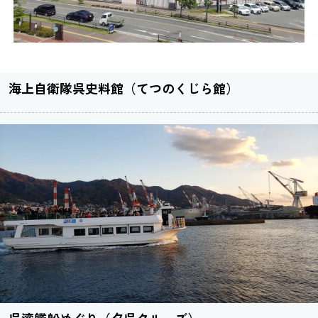
海上自衛隊呉史料館（てつのくじら館）
呉湾艦船めぐり（夕呉クルーズ）