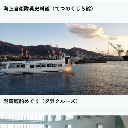
海上自衛隊呉史料館（てつのくじら館）
呉湾艦船めぐり（夕呉クルーズ）