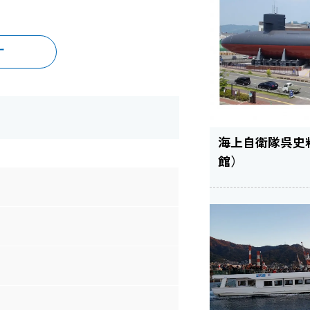
す
海上自衛隊呉史
館）