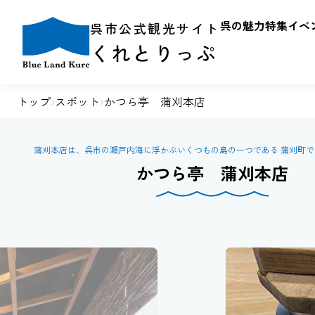
呉の魅力
特集
イベ
呉市公式観光サイト
くれとりっぷ
トップ
›
スポット
›
かつら亭 蒲刈本店
蒲刈本店は、呉市の瀬戸内海に浮かぶいくつもの島の一つである 蒲刈町
かつら亭 蒲刈本店