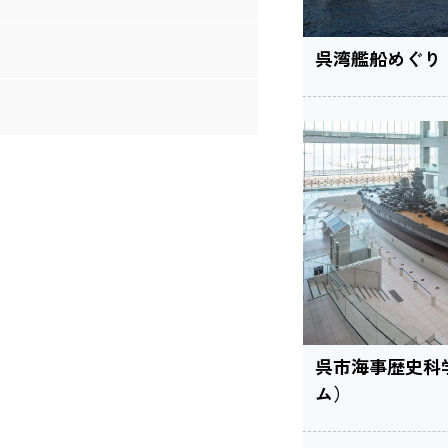
呉湾艦船めぐり
呉市海事歴史科
ム）