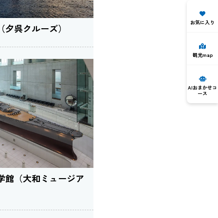
お気に入り
（夕呉クルーズ）
観光map
AIおまかせコ
ース
学館（大和ミュージア