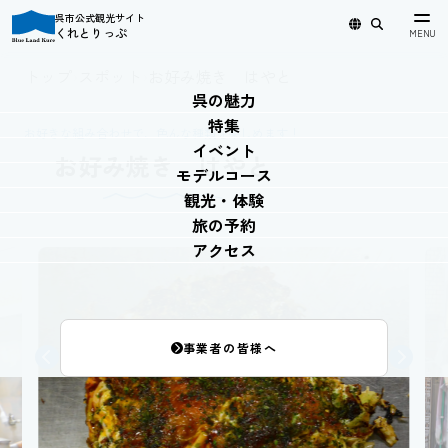
呉市公式観光サイト
くれとりっぷ
日本語
English
简体中文
繁體中文
한국어
トップ
›
スポット
›
お好み焼き はやと
呉の魅力
特集
お好きな組み合わせで、色んな種類を楽しめます！
イベント
お好み焼き はやと
モデルコース
観光・体験
旅の予約
アクセス
事業者の皆様へ