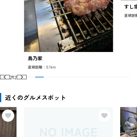
すし
直線距離
鳥乃家
直線距離：0.1km
2
12
近くのグルメスポット