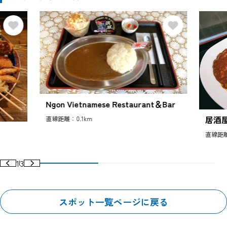
Ngon Vietnamese Restaurant＆Bar
居酒屋
直線距離：0.1km
直線距離
1
3
スポット一覧ページに戻る