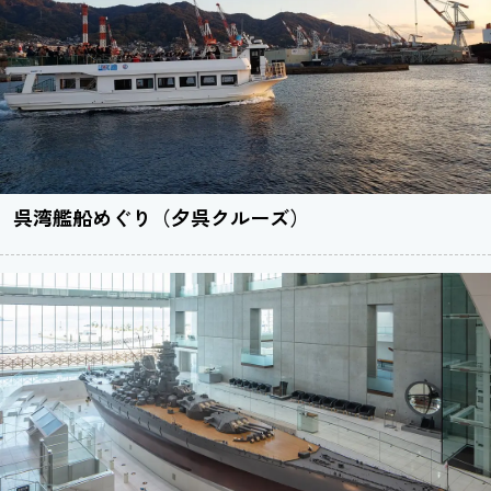
呉湾艦船めぐり（夕呉クルーズ）