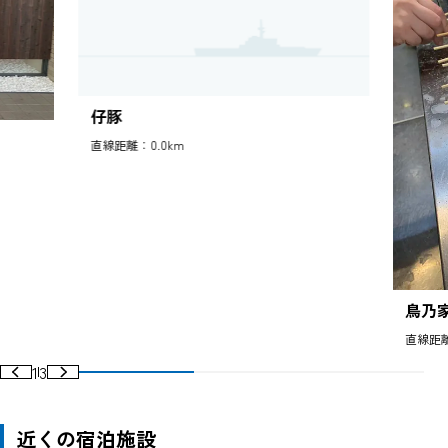
仔豚
直線距離：0.0km
鳥乃
直線距離
1
3
近くの宿泊施設