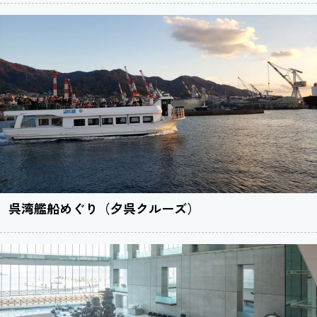
呉湾艦船めぐり（夕呉クルーズ）