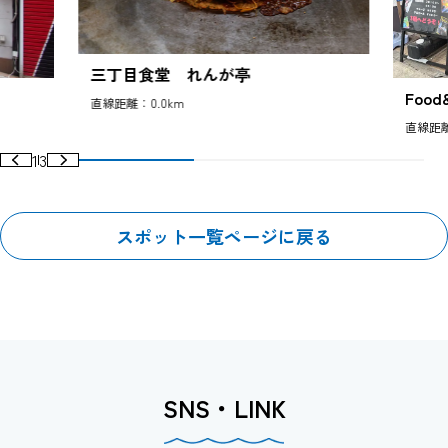
三丁目食堂 れんが亭
Food
直線距離：0.0km
直線距離
1
3
スポット一覧ページに戻る
SNS・LINK