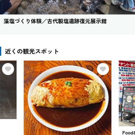
藻塩づくり体験／古代製塩遺跡復元展示館
近くの観光スポット
Food