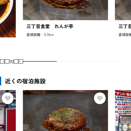
三丁目食堂 れんが亭
三丁
直線距離：0.0km
直線距離
1
3
近くの宿泊施設