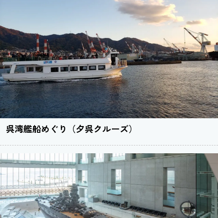
呉湾艦船めぐり（夕呉クルーズ）