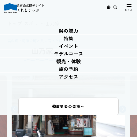
呉市公式観光サイト
くれとりっぷ
日本語
English
简体中文
繁體中文
한국어
トップ
›
スポット
›
山乃家
呉の魅力
特集
呉の町・海軍の町と共に育った呉細うどん
イベント
山乃家
モデルコース
観光・体験
旅の予約
アクセス
事業者の皆様へ