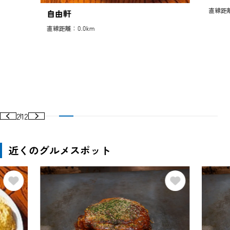
直線距離
自由軒
直線距離：0.0km
2
12
近くのグルメスポット