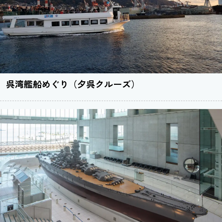
呉湾艦船めぐり（夕呉クルーズ）