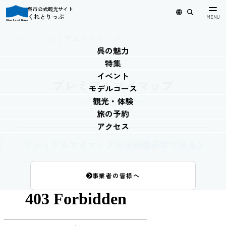
呉市公式観光サイト
くれとりっぷ
日本語
English
简体中文
繁體中文
한국어
トップ
›
プレミアムマイマップ
呉の魅力
特集
イベント
プレミアムマイマップ
モデルコース
観光・体験
旅の予約
アクセス
プレミアムマイマップを全画面表示で見る
事業者の皆様へ