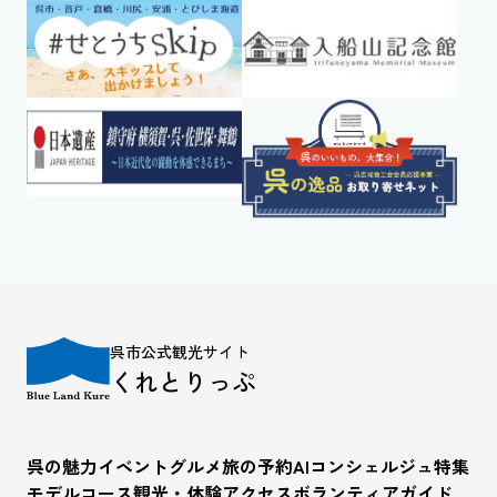
呉市公式観光サイト
くれとりっぷ
呉の魅力
イベント
グルメ
旅の予約
AIコンシェルジュ
特集
モデルコース
観光・体験
アクセス
ボランティアガイド