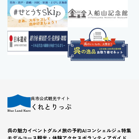
呉市公式観光サイト
くれとりっぷ
呉の魅力
イベント
グルメ
旅の予約
AIコンシェルジュ
特集
モデルコース
観光・体験
アクセス
ボランティアガイド