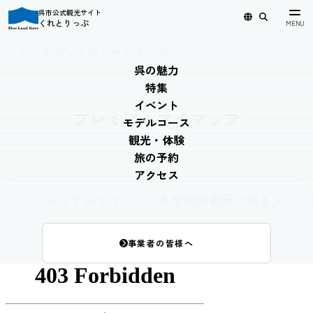
呉市公式観光サイト
くれとりっぷ
日本語
English
简体中文
繁體中文
한국어
トップ
›
プレミアムマイマップ
呉の魅力
特集
イベント
プレミアムマイマップ
モデルコース
観光・体験
旅の予約
アクセス
プレミアムマイマップを全画面表示で見る
事業者の皆様へ