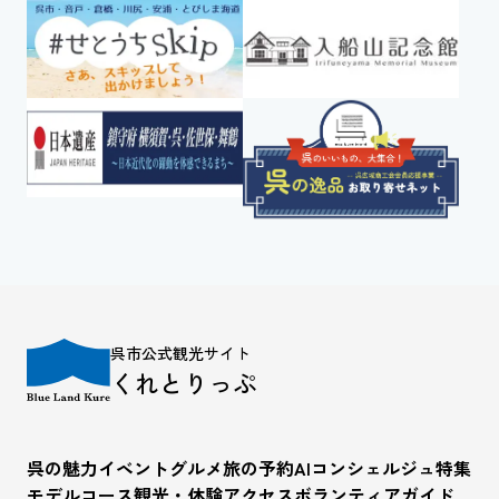
呉市公式観光サイト
くれとりっぷ
呉の魅力
イベント
グルメ
旅の予約
AIコンシェルジュ
特集
モデルコース
観光・体験
アクセス
ボランティアガイド