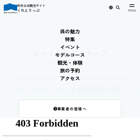
呉市公式観光サイト
くれとりっぷ
日本語
English
简体中文
繁體中文
한국어
トップ
›
プレミアムマイマップ
呉の魅力
特集
イベント
プレミアムマイマップ
モデルコース
観光・体験
旅の予約
アクセス
プレミアムマイマップを全画面表示で見る
事業者の皆様へ