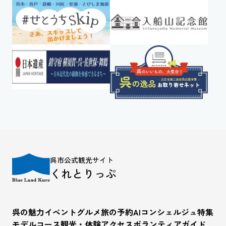
呉市公式観光サイト
くれとりっぷ
呉の魅力
イベント
グルメ
旅の予約
AIコンシェルジュ
特集
モデルコース
観光・体験
アクセス
ボランティアガイド