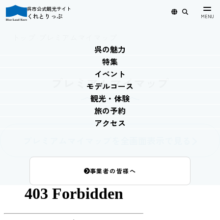
呉市公式観光サイト
くれとりっぷ
日本語
English
简体中文
繁體中文
한국어
トップ
›
プレミアムマイマップ
呉の魅力
特集
イベント
プレミアムマイマップ
モデルコース
観光・体験
旅の予約
アクセス
プレミアムマイマップを全画面表示で見る
事業者の皆様へ