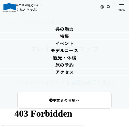
呉市公式観光サイト
くれとりっぷ
日本語
English
简体中文
繁體中文
한국어
トップ
›
プレミアムマイマップ
呉の魅力
特集
イベント
プレミアムマイマップ
モデルコース
観光・体験
旅の予約
アクセス
プレミアムマイマップを全画面表示で見る
事業者の皆様へ