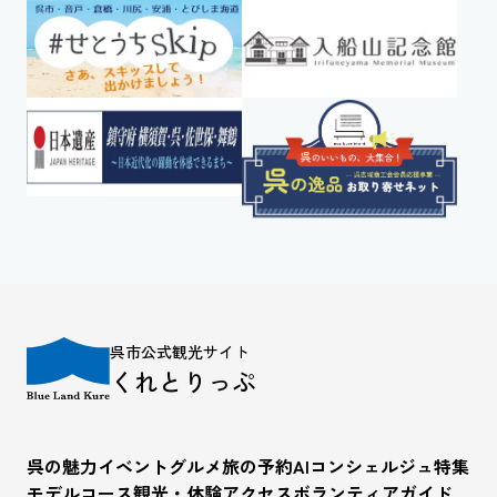
呉市公式観光サイト
くれとりっぷ
呉の魅力
イベント
グルメ
旅の予約
AIコンシェルジュ
特集
モデルコース
観光・体験
アクセス
ボランティアガイド