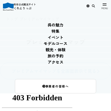
呉市公式観光サイト
くれとりっぷ
日本語
English
简体中文
繁體中文
한국어
トップ
›
プレミアムマイマップ
呉の魅力
特集
イベント
プレミアムマイマップ
モデルコース
観光・体験
旅の予約
アクセス
プレミアムマイマップを全画面表示で見る
事業者の皆様へ