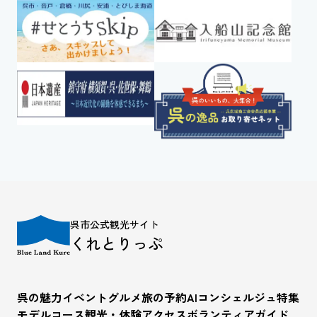
呉市公式観光サイト
くれとりっぷ
呉の魅力
イベント
グルメ
旅の予約
AIコンシェルジュ
特集
モデルコース
観光・体験
アクセス
ボランティアガイド