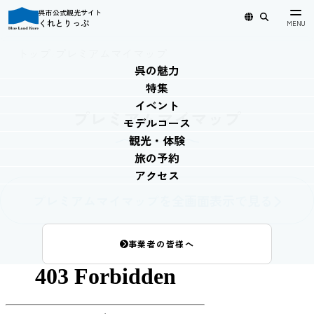
呉市公式観光サイト
くれとりっぷ
日本語
English
简体中文
繁體中文
한국어
トップ
›
プレミアムマイマップ
呉の魅力
特集
イベント
プレミアムマイマップ
モデルコース
観光・体験
旅の予約
アクセス
プレミアムマイマップを全画面表示で見る
事業者の皆様へ