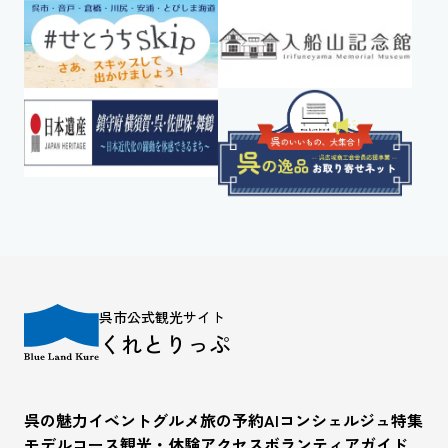
呉市公式観光サイト
くれとりっぷ
呉の魅力
イベント
グルメ
旅の予約
AIコンシェルジュ
特集
モデルコース
観光・体験
アクセス
ボランティアガイド