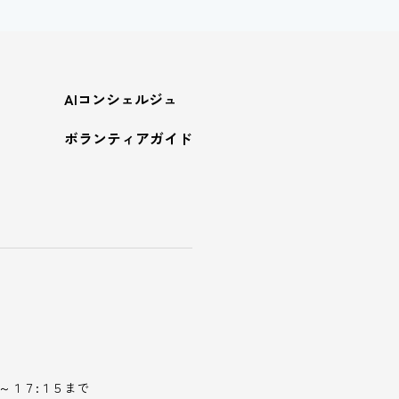
AIコンシェルジュ
ボランティアガイド
～１７:１５まで