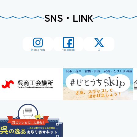
SNS・LINK
Instagram
facebook
X