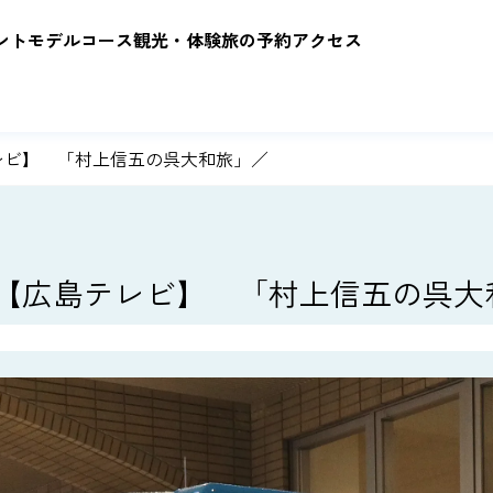
ント
モデルコース
観光・体験
旅の予約
アクセス
ビ】 「村上信五の呉大和旅」／
【広島テレビ】 「村上信五の呉大