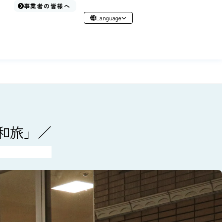
事業者の皆様へ
Language
日本語
English
简体中文
繁體中文
한국어
和旅」／