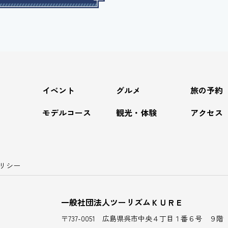
力
イベント
グルメ
旅の予約
モデルコース
観光・体験
アクセス
リシー
一般社団法人ツーリズムＫＵＲＥ
〒737-0051 広島県呉市中央４丁目１番６号 ９階