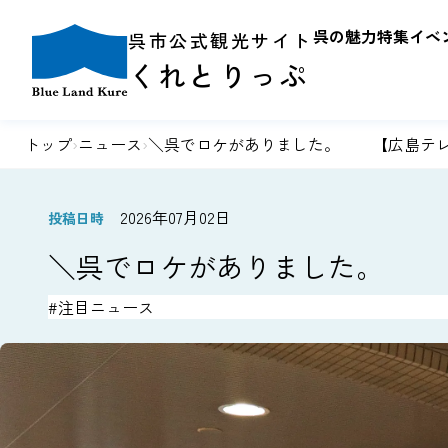
呉の魅力
特集
イベ
呉市公式観光サイト
くれとりっぷ
トップ
›
ニュース
›
＼呉でロケがありました。 【広島テレ
2026年07月02日
投稿日時
＼呉でロケがありました。 
#注目ニュース