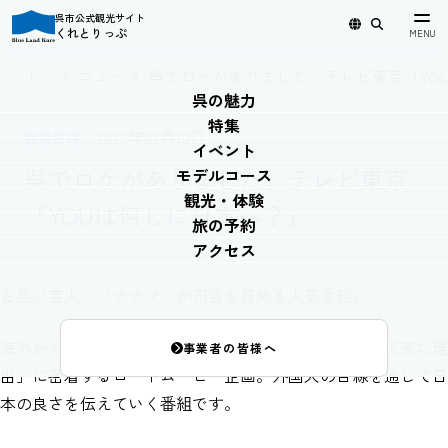
呉市公式観光サイト
くれとりっぷ
日本語
English
简体中文
繁體中文
한국어
トップ
›
ニュース
›
呉でロケがありました。テレビ東京『YO
呉の魅力
特集
2026年02月10日
投稿日時
イベント
呉でロケがありました。テレビ東京
モデルコース
観光・体験
『YOUは何しに日本へ？』
旅の予約
アクセス
お笑い芸人・バナナマンが司会を務める人気番組。
海外から来た外国人にインタビューし、「日本にやって来た理
事業者の皆様へ
由」に密着するロードムービー企画。外国人の目線を通して日
本の良さを伝えていく番組です。