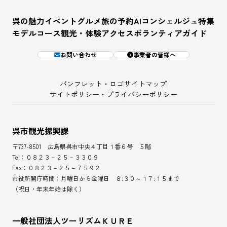
呉の魅力
イベント
グルメ
旅の予約
AIコンシェルジュ
特集
モデルコース
観光・体験
アクセス
ボランティアガイド
お問い合わせ
事業者の皆様へ
パンフレット・ロゴ
サイトマップ
サイトポリシー・プライバシーポリシー
呉市観光振興課
〒737-8501 広島県呉市中央４丁目１番６号 ５階
Tel：０８２３－２５－３３０９
Fax：０８２３－２５－７５９２
市役所開庁時間：月曜日から金曜日 ８:３０～１７:１５まで
（祝日・年末年始は除く）
一般社団法人ツーリズムＫＵＲＥ