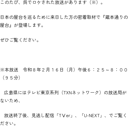
このたび、呉でロケされた放送があります（※）。
日本の屋台を巡るために来日した方の密着取材で『蔵本通りの
屋台』が登場します。
ぜひご覧ください。
※本放送 令和８年２月１６日（月）午後６：２５～８：００
（９５分）
広島県にはテレビ東京系列（
TXN
ネットワーク）の放送局が
ないため、
放送終了後、見逃し配信「
T
Ⅴ
er
」、「
U-NEXT
」、でご覧く
ださい。