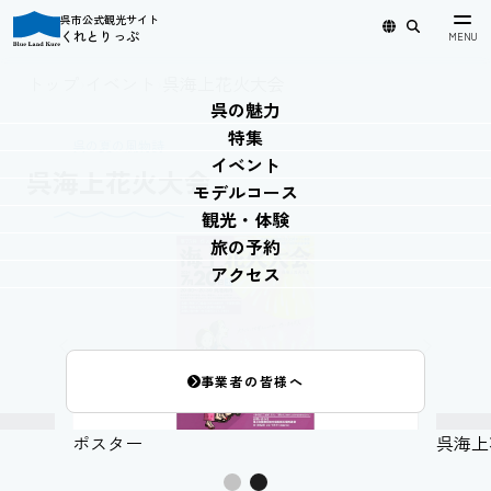
呉市公式観光サイト
くれとりっぷ
日本語
English
简体中文
繁體中文
한국어
トップ
›
イベント
›
呉海上花火大会
呉の魅力
特集
呉の夏の風物詩
イベント
呉海上花火大会
モデルコース
観光・体験
旅の予約
アクセス
事業者の皆様へ
ポスター
呉海上