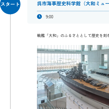
呉市海事歴史科学館（大和ミュ
スタート
9:00
戦艦「大和」のふるさととして歴史を刻