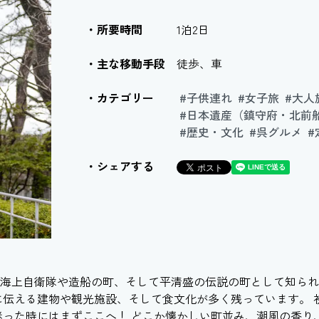
所要時間
1泊2日
主な移動手段
徒歩、車
カテゴリー
#子供連れ
#女子旅
#大人
#日本遺産（鎮守府・北前
#歴史・文化
#呉グルメ
#
シェアする
海上自衛隊や造船の町、そして平清盛の伝説の町として知られ
に伝える建物や観光施設、そして食文化が多く残っています。 
迷った時にはまずここへ！ どこか懐かしい町並み、潮風の香り