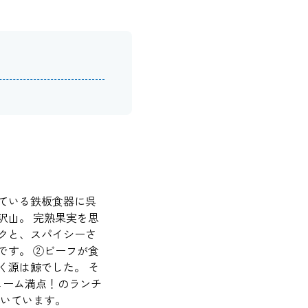
ている鉄板食器に呉
沢山。 完熟果実を思
クと、スパイシーさ
です。 ②ビーフが食
く源は鯨でした。 そ
ューム満点！のランチ
付いています。