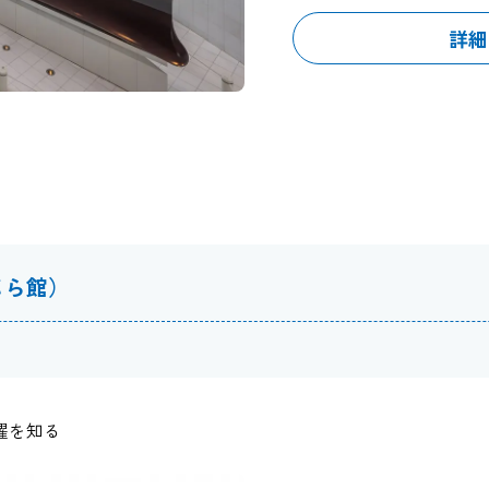
詳細
じら館）
躍を知る