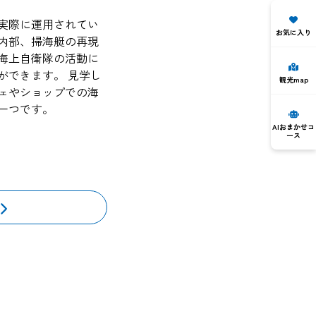
で実際に運用されてい
お気に入り
内部、掃海艇の再現
海上自衛隊の活動に
ができます。 見学し
観光map
ェやショップでの海
一つです。
AIおまかせコ
ース