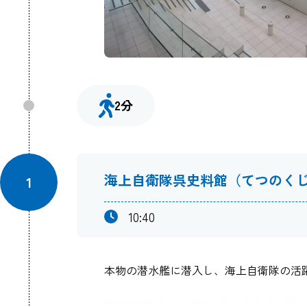
2分
海上自衛隊呉史料館（てつのく
1
10:40
本物の潜水艦に潜入し、海上自衛隊の活