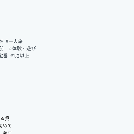
旅
#一人旅
船）
#体験・遊び
定番
#1泊以上
る呉
初めて
、瀬戸