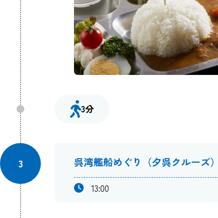
3分
呉湾艦船めぐり（夕呉クルーズ
3
13:00