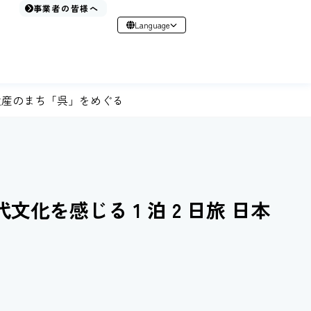
事業者の皆様へ
Language
日本語
English
简体中文
繁體中文
本遺産のまち「呉」をめぐる
한국어
化を感じる 1 泊 2 日旅 日本