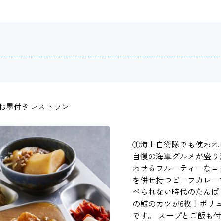
お墨付きレストラン
①海上自衛隊でも使われ
自慢の海軍グルメが盛り
わせるフルーティーなコ
を併せ持つビーフカレー
べられない時代のたんぱ
の鯨のカツが6枚！ボリ
です。 スープとご飯も