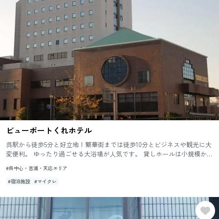
ビューポートくれホテル
呉駅から徒歩5分と好立地！繁華街までは徒歩10分とビジネスや観光に大
変便利。 ゆったり過ごせる大浴場が人気です。 貸しホールは小規模から
大人数のイベントやセミナーまで対応可能。 ご宿泊と合...
#呉中心・吉浦・天応エリア
#宿泊施設
#マイクレ