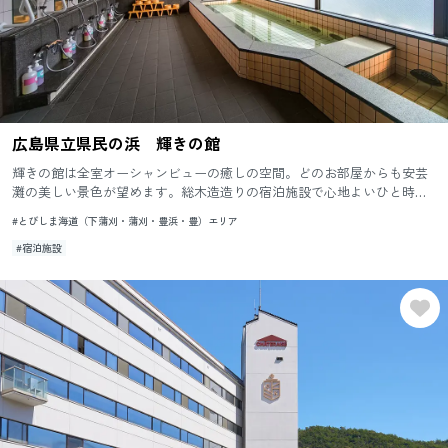
広島県立県民の浜 輝きの館
輝きの館は全室オーシャンビューの癒しの空間。どのお部屋からも安芸
灘の美しい景色が望めます。総木造造りの宿泊施設で心地よいひと時を
お過ごしください。
#とびしま海道（下蒲刈・蒲刈・豊浜・豊）エリア
#宿泊施設