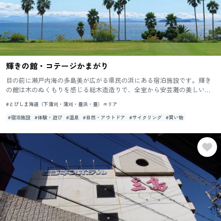
輝きの館・コテージかまがり
目の前に瀬戸内海の多島美が広がる県民の浜にある宿泊施設です。輝き
の館は木のぬくもりを感じる総木造造りで、全室から安芸灘の美しい景
色が望めます。別館やすらぎの館の海浜展望天然温泉も利用可能で、瀬
#とびしま海道（下蒲刈・蒲刈・豊浜・豊）エリア
戸...
#宿泊施設
#体験・遊び
#温泉
#自然・アウトドア
#サイクリング
#買い物