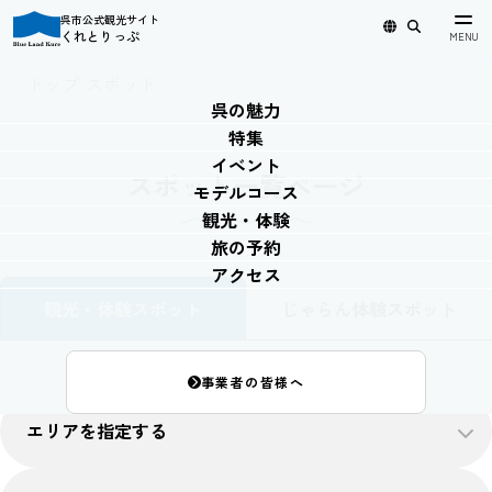
呉市公式観光サイト
くれとりっぷ
日本語
English
简体中文
繁體中文
한국어
トップ
›
スポット
呉の魅力
特集
イベント
スポット一覧ページ
モデルコース
観光・体験
旅の予約
アクセス
観光・体験スポット
じゃらん体験スポット
事業者の皆様へ
エリアを指定する