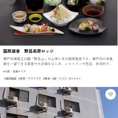
国民宿舎 野呂高原ロッジ
瀬戸内海国立公園「野呂山」の山頂にある国民宿舎です。瀬戸内の多島
美を一望できる客室や大浴場をはじめ、レストランや売店、多目的グラ
ンドやテニスコートなどの施設が充実しています。野呂山周辺の山の幸
#川尻・安浦エリア
な...
#宿泊施設
#自然・アウトドア
#景色
#桜・ツツジ
#マイクレ