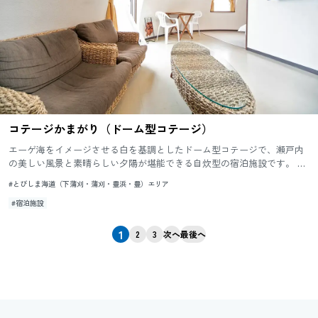
コテージかまがり（ドーム型コテージ）
エーゲ海をイメージさせる白を基調としたドーム型コテージで、瀬戸内
の美しい風景と素晴らしい夕陽が堪能できる自炊型の宿泊施設です。 ご
家族でのご利用や小人数でのご宿泊など様々な用途にお使いいただけ...
#とびしま海道（下蒲刈・蒲刈・豊浜・豊）エリア
#宿泊施設
1
2
3
次へ
最後へ