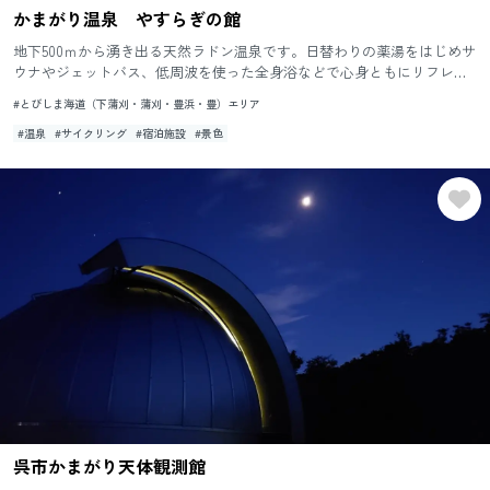
かまがり温泉 やすらぎの館
地下500ｍから湧き出る天然ラドン温泉です。日替わりの薬湯をはじめサ
ウナやジェットバス、低周波を使った全身浴などで心身ともにリフレッ
シュできます。豊富な湯量と目の前に広がる美しい瀬戸内の風景がリ...
#とびしま海道（下蒲刈・蒲刈・豊浜・豊）エリア
#温泉
#サイクリング
#宿泊施設
#景色
呉市かまがり天体観測館