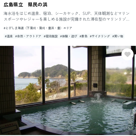
広島県立 県民の浜
海水浴をはじめ温泉、宿泊、シーカヤック、SUP、天体観測などマリン
スポーツやレジャーを楽しめる施設が完備された滞在型のマリンリゾー
トです。日本の渚百選にも選ばれた美しいビーチが広がり、夏には海
#とびしま海道（下蒲刈・蒲刈・豊浜・豊）エリア
水...
#温泉
#自然・アウトドア
#宿泊施設
#体験・遊び
#景色
#サイクリング
#買い物