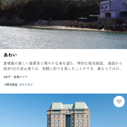
あわい
倉橋島の美しい島景色と穏やかな海を望む、特別な宿泊施設。 施設から
徒歩3分の波止場では、気軽に釣りを楽しむことができ、島ならではの時
間を満喫していただけます。 また、施設内には海に面した浴室...
#音戸・倉橋エリア
#宿泊施設
#マイクレ