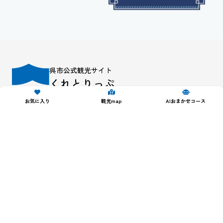
呉市公式観光サイト
くれとりっぷ
お気に入り
観光map
AIおまかせコース
呉の魅力
イベント
グルメ
旅の予約
AIコンシェルジュ
特集
モデルコース
観光・体験
アクセス
ボランティアガイド
お問い合わせ
事業者の皆様へ
パンフレット・ロゴ
サイトマップ
サイトポリシー・プライバシーポリシー