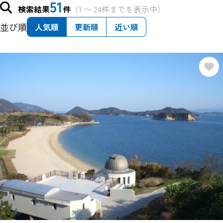
51
検索結果
件
（1 〜 24件までを表示中）
並び順
人気順
更新順
近い順