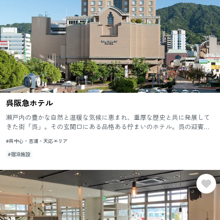
呉阪急ホテル
瀬戸内の豊かな自然と温暖な気候に恵まれ、重厚な歴史と共に発展して
きた街「呉」。その玄関口にある品格ある佇まいのホテル。呉の迎賓館
として、上質をテーマに、心地よい空間、心に残る味、そして感動を生
#呉中心・吉浦・天応エリア
む...
#宿泊施設