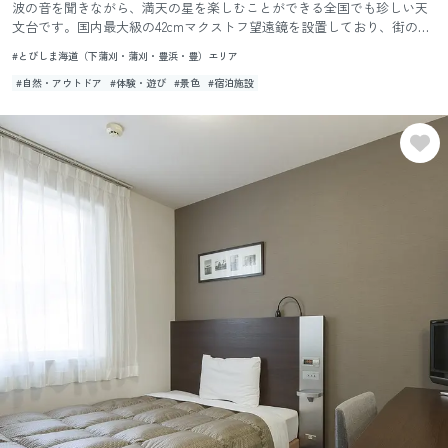
波の音を聞きながら、満天の星を楽しむことができる全国でも珍しい天
文台です。国内最大級の42cmマクストフ望遠鏡を設置しており、街の灯
りに邪魔されることなく、心ゆくまで星空観察が楽しめます。 毎...
#とびしま海道（下蒲刈・蒲刈・豊浜・豊）エリア
#自然・アウトドア
#体験・遊び
#景色
#宿泊施設