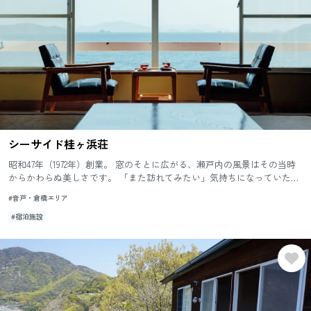
シーサイド桂ヶ浜荘
昭和47年（1972年）創業。 窓のそとに広がる、瀬戸内の風景はその当時
からかわらぬ美しさです。 「また訪れてみたい」気持ちになっていただ
ける自然体のおもてなしをこころがけています。 併設...
#音戸・倉橋エリア
#宿泊施設