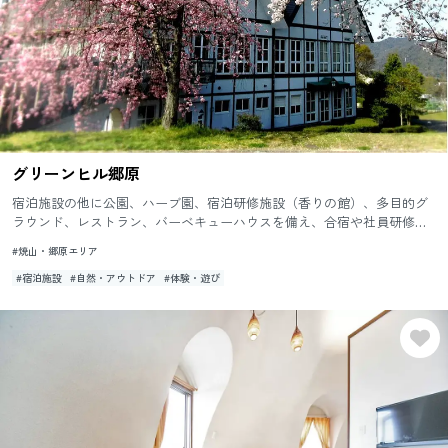
グリーンヒル郷原
宿泊施設の他に公園、ハーブ園、宿泊研修施設（香りの館）、多目的グ
ラウンド、レストラン、バーベキューハウスを備え、合宿や社員研修な
どに最適な施設です。 ご宿泊は、４名様以上最大72名の宿泊が可...
#焼山・郷原エリア
#宿泊施設
#自然・アウトドア
#体験・遊び