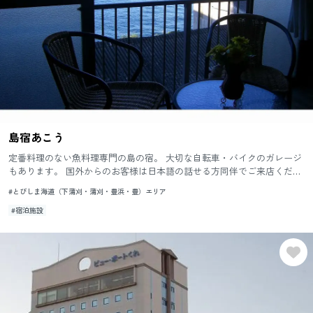
島宿あこう
定番料理のない魚料理専門の島の宿。 大切な自転車・バイクのガレージ
もあります。 国外からのお客様は日本語の話せる方同伴でご来店くださ
い。 安芸灘大橋通行券交付施設です。 Free Wi-...
#とびしま海道（下蒲刈・蒲刈・豊浜・豊）エリア
#宿泊施設