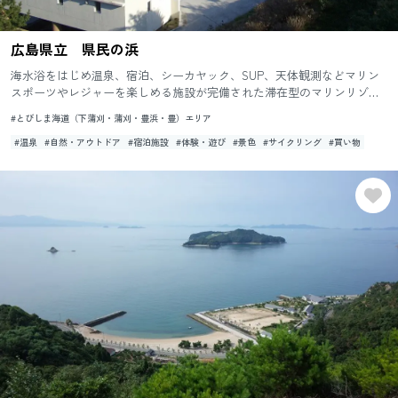
広島県立 県民の浜
海水浴をはじめ温泉、宿泊、シーカヤック、SUP、天体観測などマリン
スポーツやレジャーを楽しめる施設が完備された滞在型のマリンリゾー
トです。日本の渚百選にも選ばれた美しいビーチが広がり、夏には海
#とびしま海道（下蒲刈・蒲刈・豊浜・豊）エリア
水...
#温泉
#自然・アウトドア
#宿泊施設
#体験・遊び
#景色
#サイクリング
#買い物