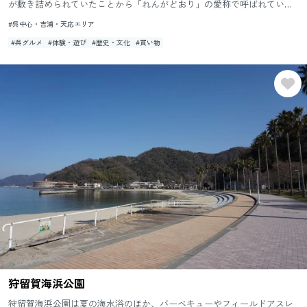
が敷き詰められていたことから「れんがどおり」の愛称で呼ばれていま
す。 このれんがどおりには、「細うどん」や「がんす」といった...
#呉中心・吉浦・天応エリア
#呉グルメ
#体験・遊び
#歴史・文化
#買い物
狩留賀海浜公園
狩留賀海浜公園は夏の海水浴のほか、バーベキューやフィールドアスレ