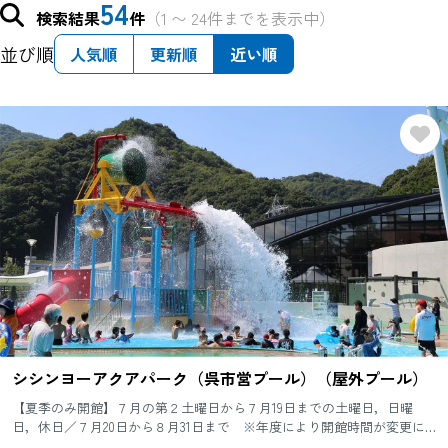
54
検索結果
件
（1 〜 24件までを表示中）
並び順
人気順
更新順
近い順
シシンヨーアクアパーク（呉市営プール）（屋外プール）
【夏季のみ開館】７月の第２土曜日から７月19日までの土曜日，日曜
日，休日／７月20日から８月31日まで ※年度により開館時間が変更に
なることがありますので，開館期間及び休館日については施設案内ま...