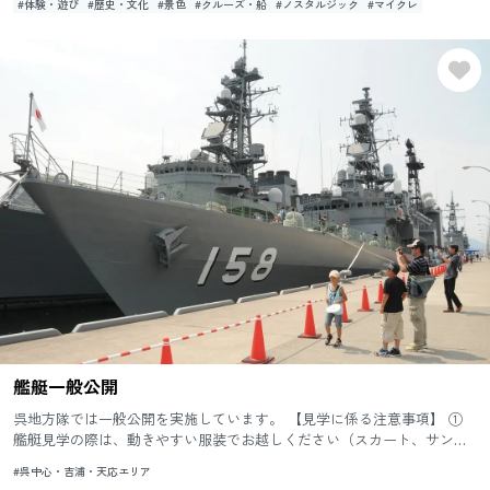
#体験・遊び
#歴史・文化
#景色
#クルーズ・船
#ノスタルジック
#マイクレ
艦艇一般公開
呉地方隊では一般公開を実施しています。 【見学に係る注意事項】 ①
艦艇見学の際は、動きやすい服装でお越しください（スカート、サンダ
ル等はお控えください）。 ② 艦艇は突起物が多く、安全確...
#呉中心・吉浦・天応エリア