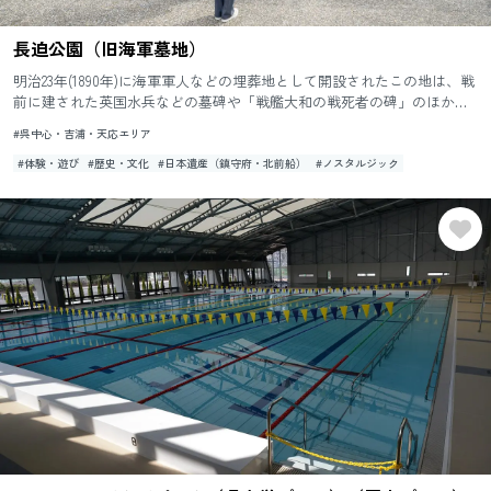
長迫公園（旧海軍墓地）
明治23年(1890年)に海軍軍人などの埋葬地として開設されたこの地は、戦
前に建された英国水兵などの墓碑や「戦艦大和の戦死者の碑」のほか恒
久平和を祈念した慰霊碑が建立されています。昭和61年(1...
#呉中心・吉浦・天応エリア
#体験・遊び
#歴史・文化
#日本遺産（鎮守府・北前船）
#ノスタルジック