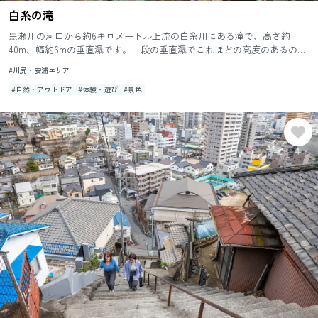
白糸の滝
黒瀬川の河口から約6キロメートル上流の白糸川にある滝で、高さ約
40m、幅約6mの垂直瀑です。一段の垂直瀑でこれほどの高度のあるのは
瀬戸内海周辺では珍しいものです。 水は冷たく、昔は暑い時期にこ...
#川尻・安浦エリア
#自然・アウトドア
#体験・遊び
#景色