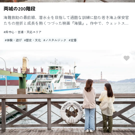
両城の200階段
海難救助の最前線、潜水士を目指して過酷な訓練に励む若き海上保安官
たちの挫折と成長を熱くつづった映画『海猿』。作中で、ウェットスー
ツの訓練生たちが酸素ボンベを背負って駆け上がる訓練の様子が撮影さ
#呉中心・吉浦・天応エリア
れ...
#体験・遊び
#歴史・文化
#ノスタルジック
#定番