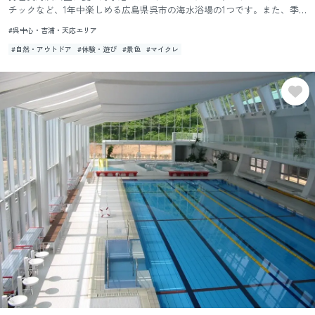
チックなど、1年中楽しめる広島県呉市の海水浴場の1つです。また、季
節を問わず四季折々のハイキングを楽しむこともできます。
#呉中心・吉浦・天応エリア
#自然・アウトドア
#体験・遊び
#景色
#マイクレ