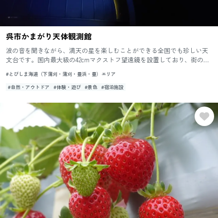
呉市かまがり天体観測館
波の音を聞きながら、満天の星を楽しむことができる全国でも珍しい天
文台です。国内最大級の42cmマクストフ望遠鏡を設置しており、街の灯
りに邪魔されることなく、心ゆくまで星空観察が楽しめます。 毎...
#とびしま海道（下蒲刈・蒲刈・豊浜・豊）エリア
#自然・アウトドア
#体験・遊び
#景色
#宿泊施設