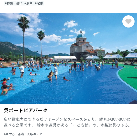
#体験・遊び
#景色
#定番
呉ポートピアパーク
広い敷地内にできるだけオープンなスペースをとり、誰もが思い思いに
遊べる公園です。 絵本や遊具がある「こども館」や、木製遊具のある芝
生広場、県内初のマウンテンバイクの本格的練習場「トライアル広場...
#呉中心・吉浦・天応エリア