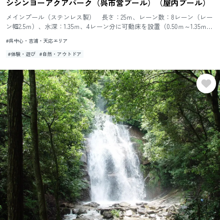
シシンヨーアクアパーク（呉市営プール）（屋内プール）
メインプール（ステンレス製） 長さ：25ｍ、レーン数：8レーン（レー
ン幅2.5ｍ）、水深：1.35ｍ、4レーン分に可動床を設置（0.50ｍ～1.35ｍの
間で4段階に調整）、公益財団法人日本水泳連...
#呉中心・吉浦・天応エリア
#体験・遊び
#自然・アウトドア