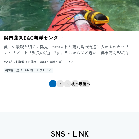
呉市蒲刈B&G海洋センター
美しい景観と明るい陽光につつまれた蒲刈島の海辺に広がるのがマリ
ン・リゾート「県民の浜」です。そこからほど近い「呉市蒲刈B&G海洋
センター」はマリンカルチャー&レジャー基地にふさわしく、瀬戸内の
#とびしま海道（下蒲刈・蒲刈・豊浜・豊）エリア
穏...
#体験・遊び
#自然・アウトドア
1
2
3
次へ
最後へ
SNS・LINK