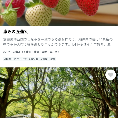
恵みの丘蒲刈
安芸灘や四国の山なみを一望できる高台にあり、瀬戸内の美しい景色の
中でみかん狩り等を楽しむことができます。1月からはイチゴ狩り、夏に
はブルーベリ―狩りも楽しめます。クラフト作りやハーブ石鹸づくり
#とびしま海道（下蒲刈・蒲刈・豊浜・豊）エリア
体...
#自然・アウトドア
#買い物
#体験・遊び