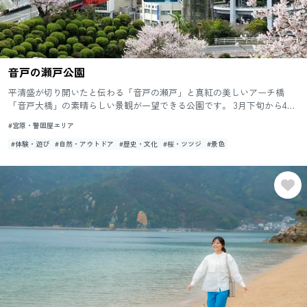
音戸の瀬戸公園
平清盛が切り開いたと伝わる「音戸の瀬戸」と真紅の美しいアーチ橋
「音戸大橋」の素晴らしい景観が一望できる公園です。 3月下旬から4月
上旬にかけて約2,300本の桜が、また4月下旬から5月上旬にか...
#宮原・警固屋エリア
#体験・遊び
#自然・アウトドア
#歴史・文化
#桜・ツツジ
#景色