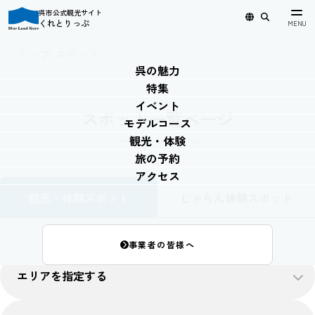
呉市公式観光サイト
くれとりっぷ
日本語
English
简体中文
繁體中文
한국어
トップ
›
スポット
呉の魅力
特集
イベント
スポット一覧ページ
モデルコース
観光・体験
旅の予約
アクセス
観光・体験スポット
じゃらん体験スポット
事業者の皆様へ
エリアを指定する