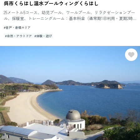
呉市くらはし温水プールウィングくらはし
25メートル5コース、幼児プール、ワールプール、リラクゼーションプー
ル、採暖室、トレーニングルーム：基本料金（通常期1日利用・夏期2時
間利用）一般600円、高校生以下300円
#音戸・倉橋エリア
#自然・アウトドア
#体験・遊び