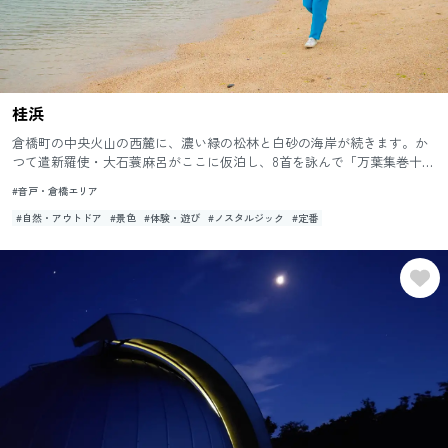
桂浜
倉橋町の中央火山の西麓に、濃い緑の松林と白砂の海岸が続きます。か
つて遣新羅使・大石蓑麻呂がここに仮泊し、8首を詠んで「万葉集巻十
五」に収めたといわれる古くからの景勝地で、歌碑「万葉集遺跡長門島
#音戸・倉橋エリア
之...
#自然・アウトドア
#景色
#体験・遊び
#ノスタルジック
#定番