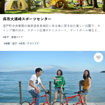
呉市大浦崎スポーツセンター
音戸町中央東側の海岸波多見地区にある海に突き出た美しい公園で、キ
ャンプ場のほか、スポーツ広場やテニスコート、ゲートボール場などの
各施設が集まる一大レジャーゾーンです。 体育館：アリーナ36m×2...
#音戸・倉橋エリア
#体験・遊び
#自然・アウトドア