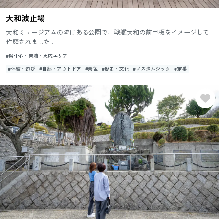
大和波止場
大和ミュージアムの隣にある公園で、戦艦大和の前甲板をイメージして
作庭されました。
#呉中心・吉浦・天応エリア
#体験・遊び
#自然・アウトドア
#景色
#歴史・文化
#ノスタルジック
#定番