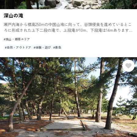
深山の滝
瀬戸内海から標高250mの中国山地に向って、谷頭侵食を進めているとこ
ろに形成された上下二段の滝で、上段滝が10m、下段滝は14mあります。
水量は少ないですが、小河川でこれほど見事な滝を形成するこ...
#焼山・郷原エリア
#自然・アウトドア
#体験・遊び
#景色