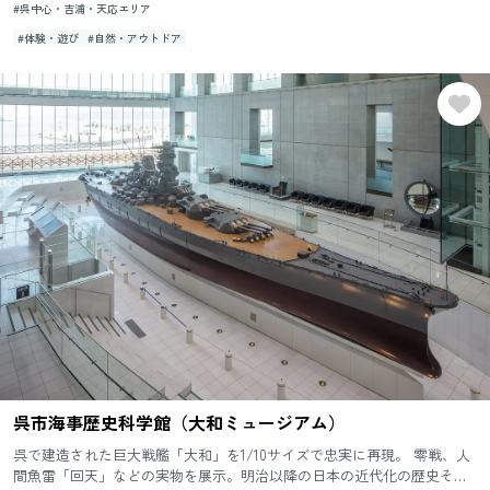
#呉中心・吉浦・天応エリア
#体験・遊び
#自然・アウトドア
呉市海事歴史科学館（大和ミュージアム）
呉で建造された巨大戦艦「大和」を1/10サイズで忠実に再現。 零戦、人
間魚雷「回天」などの実物を展示。明治以降の日本の近代化の歴史その