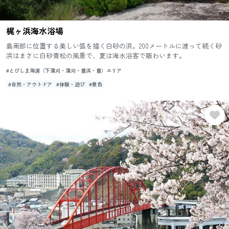
梶ヶ浜海水浴場
島南部に位置する美しい弧を描く白砂の浜。200メートルに渡って続く砂
浜はまさに白砂青松の風景で、夏は海水浴客で賑わいます。
#とびしま海道（下蒲刈・蒲刈・豊浜・豊）エリア
#自然・アウトドア
#体験・遊び
#景色