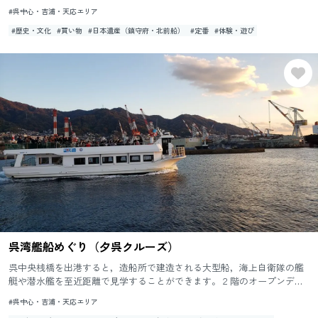
ものである「呉の歴史」と、その近代化の礎となった造船、製鋼...
#呉中心・吉浦・天応エリア
#歴史・文化
#買い物
#日本遺産（鎮守府・北前船）
#定番
#体験・遊び
呉湾艦船めぐり（夕呉クルーズ）
呉中央桟橋を出港すると，造船所で建造される大型船，海上自衛隊の艦
艇や潜水艦を至近距離で見学することができます。２階のオープンデッ
キではガイドによる興味深い説明を聞くことができます。 また，１日...
#呉中心・吉浦・天応エリア