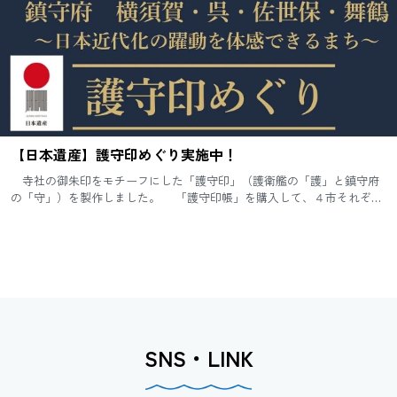
【日本遺産】護守印めぐり実施中！
寺社の御朱印をモチーフにした「護守印」（護衛艦の「護」と鎮守府
の「守」）を製作しました。 「護守印帳」を購入して、４市それぞれ
の指定窓口を訪れると日本遺産の構成文化財をデザインした「護守
印」...
SNS・LINK