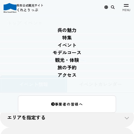
呉市公式観光サイト
くれとりっぷ
日本語
English
简体中文
繁體中文
한국어
トップ
›
イベント
呉の魅力
特集
イベント
イベント
モデルコース
観光・体験
旅の予約
アクセス
イベント情報
イベントカレンダー
事業者の皆様へ
エリアを指定する