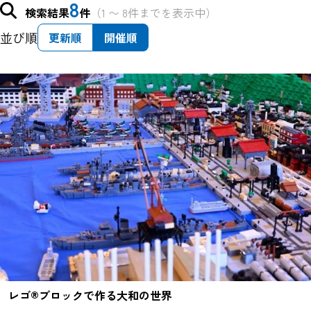
8
検索結果
件
（1 〜 8件までを表示中）
並び順
更新順
開催順
レゴ®ブロックで作る大和の世界