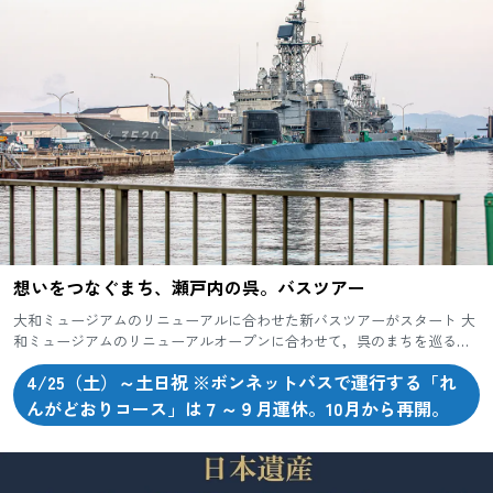
想いをつなぐまち、瀬戸内の呉。バスツアー
大和ミュージアムのリニューアルに合わせた新バスツアーがスタート 大
和ミュージアムのリニューアルオープンに合わせて，呉のまちを巡る新
しいバスツアーが始まります。出発は，大和ミュージアム隣の呉中央
4/25（土）～土日祝 ※ボンネットバスで運行する「れ
桟...
んがどおりコース」は７～９月運休。10月から再開。