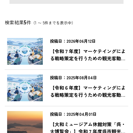
賛助会員
観光統計
5
検索結果
件
（1 〜 5件までを表示中）
教育旅行
修学旅行
投稿日：2026年06月12日
個人向け
【令和７年度】マーケテイングによ
る戦略策定を行うための観光客動向
団体向け
等調査を実施しました
フィルムコミッション
投稿日：2025年08月04日
観光素材
【令和６年度】マーケティングによ
る戦略策定を行うための観光客動向
マーケティング
等調査を実施しました
検索する
投稿日：2025年04月01日
【大和ミュージアム休館対策「呉・
リセット
大博覧会」】令和７年度呉市観光コ