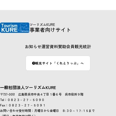
ツーリズムKURE
事業者向けサイト
お知らせ
運営資料
賛助会員
観光統計
観光サイト「くれとりっぷ」へ
一般社団法人ツーリズムKURE
〒737-0051 広島県呉市中央４丁目１番６号 呉市役所９階
Tel：０８２３－２７－５０９０
Fax：０８２３－２７－５０９１
お問い合わせ受付時間：月曜日から金曜日 ８:３０～１７:１５まで
（祝日・年末年始は除く）