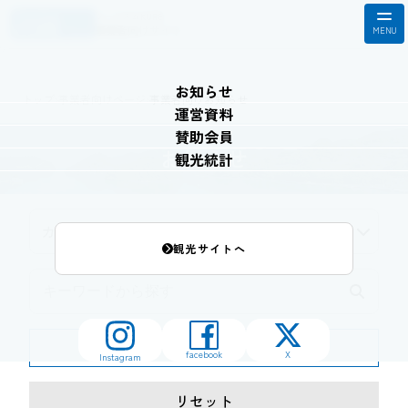
ツーリズムKURE
事業者向けサイト
お知らせ
トップ
›
事業者向けページ
›
事業者向けお知らせ
運営資料
賛助会員
お知らせ
観光統計
カテゴリーを指定する
観光サイトへ
検索する
カテゴリーを指定する
facebook
X
Instagram
全て
リセット